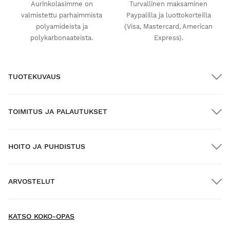
Aurinkolasimme on
Turvallinen maksaminen
valmistettu parhaimmista
Paypalilla ja luottokorteilla
polyamideista ja
(Visa, Mastercard, American
polykarbonaateista.
Express).
TUOTEKUVAUS
TOIMITUS JA PALAUTUKSET
HOITO JA PUHDISTUS
ILMAINEN toimitus yli $300.00:n tilauksille
ARVOSTELUT
Kotiinkuljetus
ILMAINEN
yli $300.00:n tilauksiin
New content loaded
- Tuotteesta ei ole vielä arvosteluja -
KATSO KOKO-OPAS
Kirjoita ensimmäinen arvostelu tuotteesta