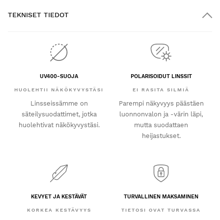
TEKNISET TIEDOT
UV400-SUOJA
POLARISOIDUT LINSSIT
HUOLEHTII NÄKÖKYVYSTÄSI
EI RASITA SILMIÄ
Linsseissämme on
Parempi näkyvyys päästäen
säteilysuodattimet, jotka
luonnonvalon ja -värin läpi,
huolehtivat näkökyvystäsi.
mutta suodattaen
heijastukset.
KEVYET JA KESTÄVÄT
TURVALLINEN MAKSAMINEN
KORKEA KESTÄVYYS
TIETOSI OVAT TURVASSA