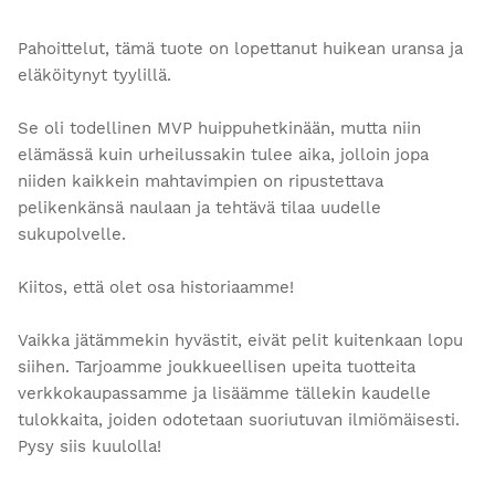
Pahoittelut, tämä tuote on lopettanut huikean uransa ja
eläköitynyt tyylillä.
Se oli todellinen MVP huippuhetkinään, mutta niin
elämässä kuin urheilussakin tulee aika, jolloin jopa
niiden kaikkein mahtavimpien on ripustettava
pelikenkänsä naulaan ja tehtävä tilaa uudelle
sukupolvelle.
Kiitos, että olet osa historiaamme!
Vaikka jätämmekin hyvästit, eivät pelit kuitenkaan lopu
siihen. Tarjoamme joukkueellisen upeita tuotteita
verkkokaupassamme ja lisäämme tällekin kaudelle
tulokkaita, joiden odotetaan suoriutuvan ilmiömäisesti.
Pysy siis kuulolla!