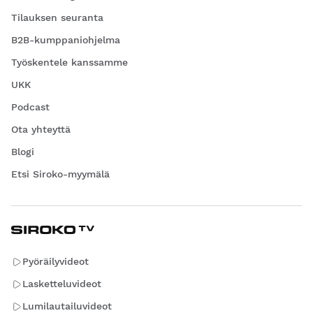
Tilauksen seuranta
B2B-kumppaniohjelma
Työskentele kanssamme
UKK
Podcast
Ota yhteyttä
Blogi
Etsi Siroko-myymälä
Pyöräilyvideot
Lasketteluvideot
Lumilautailuvideot