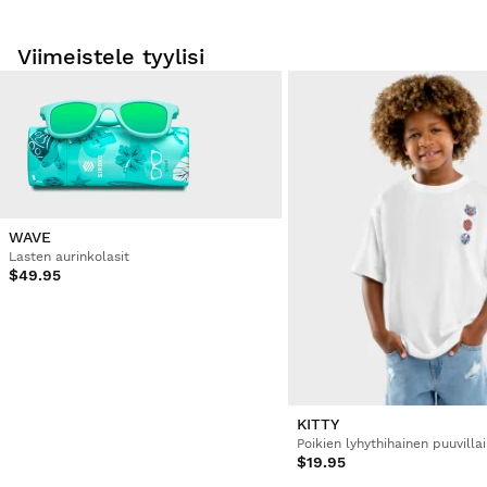
Viimeistele tyylisi
Kokeile tuotteitamme mukavasti kotona. Sinulla on 30
päivää toimituspäivästä alkaen tehdä palautusilmoitus.
Voit helposti ja nopeasti palauttaa tuotteen tilauksestasi
käyttäjätilisi kautta.
WAVE
Hyvitys alkuperäiselle maksutavallesi.
Alkaen
$9.95
Lasten aurinkolasit
$49.95
KITTY
Poikien lyhythihainen puuvilla
$19.95