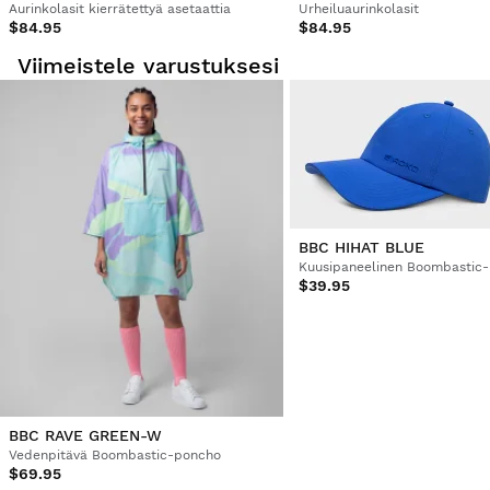
Aurinkolasit kierrätettyä asetaattia
Urheiluaurinkolasit
$84.95
$84.95
Erinomainen laatu/hinta-suhde
Viimeistele varustuksesi
1 henkilö piti arvostelua hyödyllisenä
Oliko tämä arvostelu hyödyllinen?
Kyllä
Ilmoita
Jaa
4 vuotta sitten
1
2
3
4
5
BBC HIHAT BLUE
$39.95
BBC RAVE GREEN-W
Vedenpitävä Boombastic-poncho
$69.95