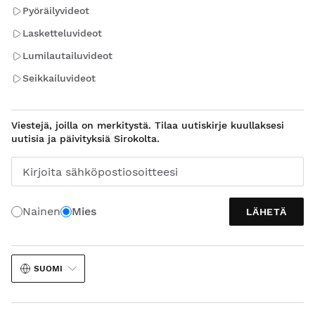
Pyöräilyvideot
Lasketteluvideot
Lumilautailuvideot
Seikkailuvideot
Viestejä, joilla on merkitystä. Tilaa uutiskirje kuullaksesi
uutisia ja päivityksiä Sirokolta.
Kirjoita sähköpostiosoitteesi
Nainen
Mies
LÄHETÄ
SUOMI