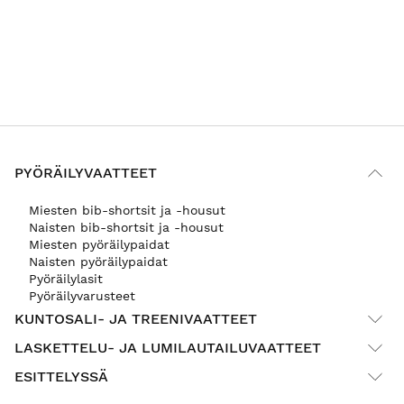
PYÖRÄILYVAATTEET
Miesten bib-shortsit ja -housut
Naisten bib-shortsit ja -housut
Miesten pyöräilypaidat
Naisten pyöräilypaidat
Pyöräilylasit
Pyöräilyvarusteet
KUNTOSALI- JA TREENIVAATTEET
LASKETTELU- JA LUMILAUTAILUVAATTEET
ESITTELYSSÄ