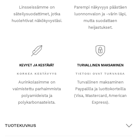
Linsseissämme on
Parempi näkyvyys päästäen
säteilysuodattimet, jotka
luonnonvalon ja -värin läpi,
huolehtivat näkökyvystäsi.
mutta suodattaen
heijastukset.
KEVYET JA KESTÄVÄT
TURVALLINEN MAKSAMINEN
KORKEA KESTÄVYYS
TIETOSI OVAT TURVASSA
Aurinkolasimme on
Turvallinen maksaminen
valmistettu parhaimmista
Paypalilla ja luottokorteilla
polyamideista ja
(Visa, Mastercard, American
polykarbonaateista.
Express).
TUOTEKUVAUS