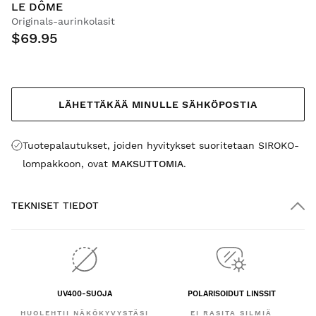
LE DÔME
Originals-aurinkolasit
$69.95
LÄHETTÄKÄÄ MINULLE SÄHKÖPOSTIA
Tuotepalautukset, joiden hyvitykset suoritetaan SIROKO-
lompakkoon, ovat
MAKSUTTOMIA
.
TEKNISET TIEDOT
UV400-SUOJA
POLARISOIDUT LINSSIT
HUOLEHTII NÄKÖKYVYSTÄSI
EI RASITA SILMIÄ