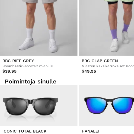
Sheyla Franco García
Hyvitys alkuperäiselle maksutavallesi.
Alkaen
$9.95
Erinomainen. 
Oliko tämä arvostelu hyödyllinen?
Kyllä
Ilmoita
Jaa
4 vuotta sitten
Varmistettu ostaja
NURIA ROSELLO BAIDEZ
BBC RIFF GREY
BBC CLAP GREEN
Boombastic-shortsit miehille
$39.95
$49.95
Tämä kehys sopii minulle parhaiten, olet nimenomaan väri 
tummempi kuin mitä näet kuvassa
Poimintoja sinulle
1 henkilö piti arvostelua hyödyllisenä
Oliko tämä arvostelu hyödyllinen?
Kyllä
Ilmoita
Jaa
4 vuotta sitten
Varmistettu ostaja
Marco Di Marzio
ICONIC TOTAL BLACK
HANALEI