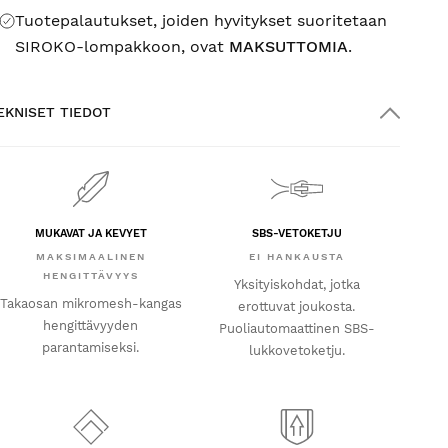
Tuotepalautukset, joiden hyvitykset suoritetaan
SIROKO-lompakkoon, ovat
MAKSUTTOMIA
.
EKNISET TIEDOT
MUKAVAT JA KEVYET
SBS-VETOKETJU
MAKSIMAALINEN
EI HANKAUSTA
HENGITTÄVYYS
Yksityiskohdat, jotka
Takaosan mikromesh-kangas
erottuvat joukosta.
hengittävyyden
Puoliautomaattinen SBS-
parantamiseksi.
lukkovetoketju.