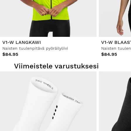
V1-W LANGKAWI
V1-W BLAAS
Naisten tuulenpitävä pyöräilyliivi
Naisten tuulenp
$84.95
$84.95
Viimeistele varustuksesi