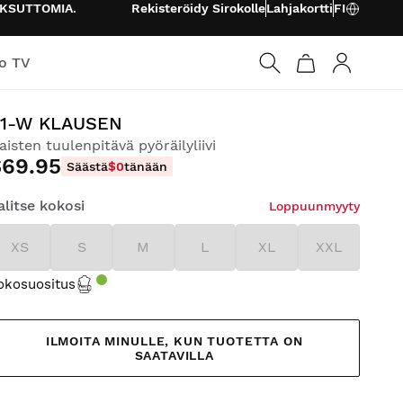
KSUTTOMIA
.
Rekisteröidy Sirokolle
Lahjakortti
FI
o TV
Kirjaudu s
1-W KLAUSEN
aisten tuulenpitävä pyöräilyliivi
$69.95
Säästä
$0
tänään
alitse kokosi
Loppuunmyyty
XS
S
M
L
XL
XXL
okosuositus
ILMOITA MINULLE, KUN TUOTETTA ON
SAATAVILLA