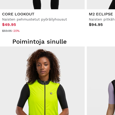
CORE LOOKOUT
M2 ECLIPSE
Naisten pehmustetut pyöräilyhousut
Naisten pitkäh
$49.95
$94.95
$59.95
-20%
Poimintoja sinulle