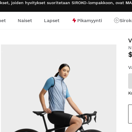
tukset, joiden hyvitykset suoritetaan SIROKO-lompakkoon, ovat
MA
het
Naiset
Lapset
Pikamyynti
Sirok
V
N
V
K