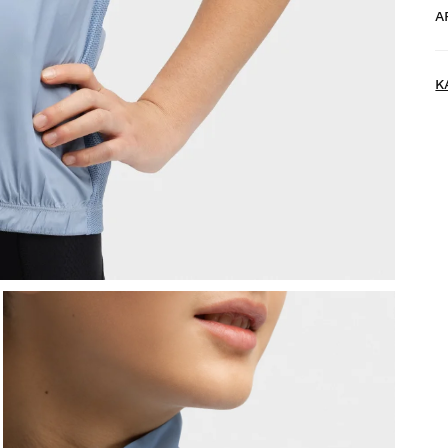
A
K
N
K
K
p
V
kä
H