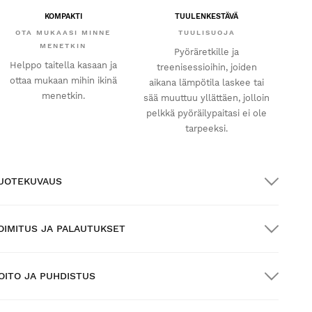
KOMPAKTI
TUULENKESTÄVÄ
OTA MUKAASI MINNE
TUULISUOJA
MENETKIN
Pyöräretkille ja
Helppo taitella kasaan ja
treenisessioihin, joiden
ottaa mukaan mihin ikinä
aikana lämpötila laskee tai
menetkin.
sää muuttuu yllättäen, jolloin
pelkkä pyöräilypaitasi ei ole
tarpeeksi.
UOTEKUVAUS
OIMITUS JA PALAUTUKSET
OITO JA PUHDISTUS
LMAINEN toimitus yli $300.00:n tilauksille