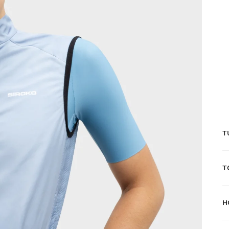
T
T
H
I