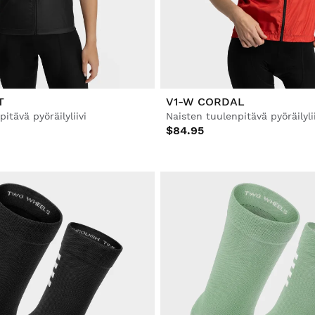
T
V1-W CORDAL
itävä pyöräilyliivi
Naisten tuulenpitävä pyöräilylii
$84.95