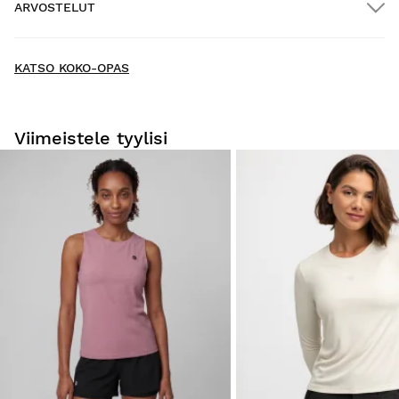
ARVOSTELUT
Kotiinkuljetus
ILMAINEN
yli $300.00:n tilauksiin
New content loaded
- Tuotteesta ei ole vielä arvosteluja -
KATSO KOKO-OPAS
Kirjoita ensimmäinen arvostelu tuotteesta
Viimeistele tyylisi
Kokeile tuotteitamme mukavasti kotona. Sinulla on 30
päivää toimituspäivästä alkaen tehdä palautusilmoitus.
Voit helposti ja nopeasti palauttaa tuotteen tilauksestasi
käyttäjätilisi kautta.
Hyvitys alkuperäiselle maksutavallesi.
Alkaen
$9.95