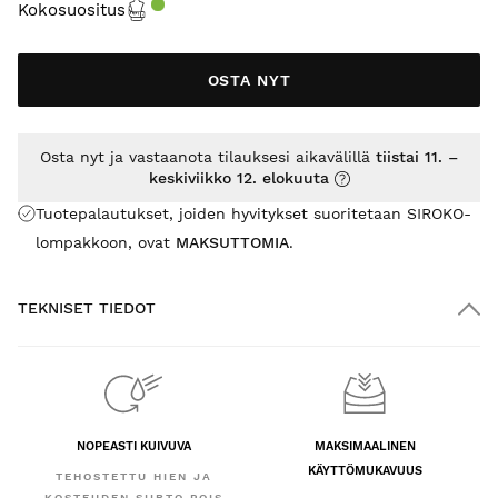
Kokosuositus
OSTA NYT
Osta nyt ja vastaanota tilauksesi aikavälillä
tiistai 11. –
keskiviikko 12. elokuuta
Tuotepalautukset, joiden hyvitykset suoritetaan SIROKO-
lompakkoon, ovat
MAKSUTTOMIA
.
TEKNISET TIEDOT
NOPEASTI KUIVUVA
MAKSIMAALINEN
KÄYTTÖMUKAVUUS
TEHOSTETTU HIEN JA
KOSTEUDEN SIIRTO POIS