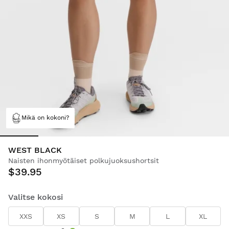
Mikä on kokoni?
WEST BLACK
Naisten ihonmyötäiset polkujuoksushortsit
$39.95
Valitse kokosi
XXS
XS
S
M
L
XL