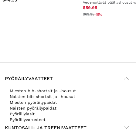
Vedenpitävät päällyshousut v
$59.95
$69.95
-15%
PYÖRÄILYVAATTEET
Miesten bib-shortsit ja -housut
Naisten bib-shortsit ja -housut
Miesten pyöräilypaidat
Naisten pyöräilypaidat
Pyöräilylasit
Pyöräilyvarusteet
KUNTOSALI- JA TREENIVAATTEET