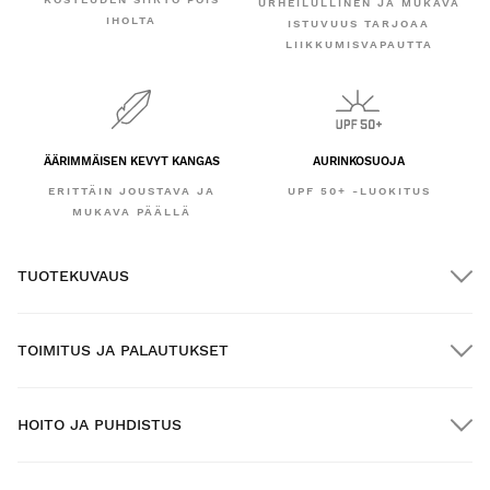
URHEILULLINEN JA MUKAVA
IHOLTA
ISTUVUUS TARJOAA
LIIKKUMISVAPAUTTA
ÄÄRIMMÄISEN KEVYT KANGAS
AURINKOSUOJA
ERITTÄIN JOUSTAVA JA
UPF 50+ -LUOKITUS
MUKAVA PÄÄLLÄ
TUOTEKUVAUS
TOIMITUS JA PALAUTUKSET
HOITO JA PUHDISTUS
ILMAINEN toimitus yli $300.00:n tilauksille