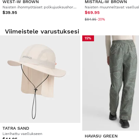
WEST-W BROWN
MISTRAL-W BROWN
Naisten ihonmyötäiset polkujuoksushortsit
Naisten muunneltavat vaellus
$39.95
$69.95
$84.95
-20%
Viimeistele varustuksesi
15%
TATRA SAND
Lierihattu vaellukseen
HAVASU GREEN
$44.95