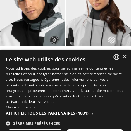
SNOWFLAKE GRAY
SNOWFLAKE WHITE
×
Bonnet hiver
Bonnet hiver
Ce site web utilise des cookies
$49.95
$49.95
Nous utilisons des cookies pour personnaliser le contenu et les
SPANISH
publicités et pour analyser notre trafic et les performances de notre
site. Nous partageons également des informations sur votre
ENGLISH
utilisation de notre site avec nos partenaires publicitaires et
analytiques qui peuvent les combiner avec d'autres informations que
GREEK
vous leur avez fournies ou qu'ils ont collectées lors de votre
utilisation de leurs services.
DANISH
Más información
GERMAN
AFFICHER TOUS LES PARTENAIRES
(1881) →
FINNISH
GÉRER MES PRÉFÉRENCES