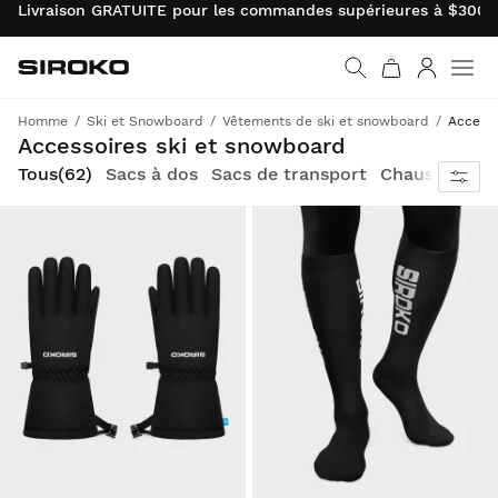
Livraison GRATUITE pour les commandes supérieures à $300.0
Siroko.com
Retourner à la page d’
Connexio
Homme
Ski et Snowboard
Vêtements de ski et snowboard
Accesso
Vêtements et accessoires ski et snowboard pour conjuguer style et performances sur les pistes.
Accessoires ski et snowboard
Tous
(62)
Sacs à dos
Sacs de transport
Chaussettes