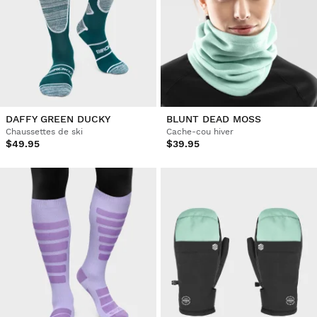
DAFFY GREEN DUCKY
BLUNT DEAD MOSS
Chaussettes de ski
Cache-cou hiver
$49.95
$39.95