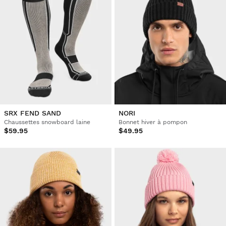
SRX FEND SAND
NORI
Chaussettes snowboard laine
Bonnet hiver à pompon
$59.95
$49.95