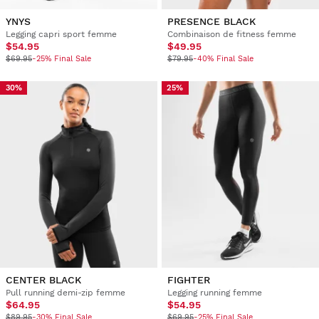
YNYS
PRESENCE BLACK
Legging capri sport femme
Combinaison de fitness femme
$54.95
$49.95
$69.95
-25% Final Sale
$79.95
-40% Final Sale
30%
25%
CENTER BLACK
FIGHTER
Pull running demi-zip femme
Legging running femme
$64.95
$54.95
$89.95
-30% Final Sale
$69.95
-25% Final Sale