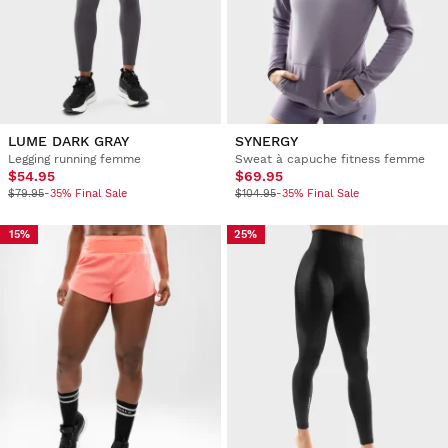
LUME DARK GRAY
SYNERGY
Legging running femme
Sweat à capuche fitness femme
$54.95
$69.95
$79.95
-35% Final Sale
$104.95
-35% Final Sale
15%
25%