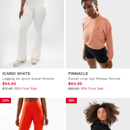
ICARDI WHITE
PINNACLE
Legging de sport évasé femme
Sweat crop top fitness femme
$54.95
$64.95
$74.95
-30% Final Sale
$89.95
-30% Final Sale
25%
35%