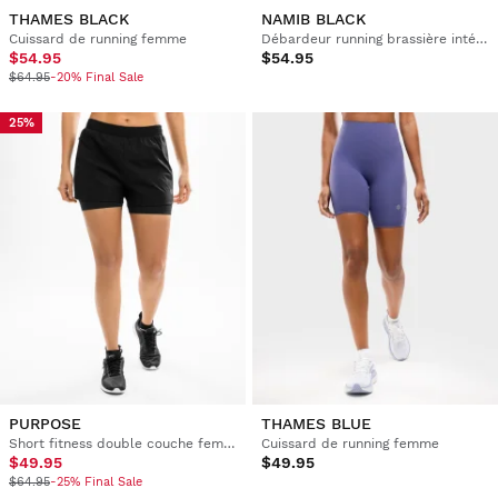
THAMES BLACK
NAMIB BLACK
Cuissard de running femme
Débardeur running brassière intégrée femme
$54.95
$54.95
$64.95
-20% Final Sale
25%
PURPOSE
THAMES BLUE
Short fitness double couche femme
Cuissard de running femme
$49.95
$49.95
$64.95
-25% Final Sale