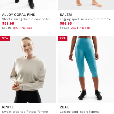
ALLOY CORAL PINK
SALEM
Short running double couche femme
Legging sport sans couture femme
$59.95
$54.95
$69.95
-15% Final Sale
$69.95
-25% Final Sale
30%
25%
IGNITE
ZEAL
Sweat crop top fitness femme
Legging capri sport femme