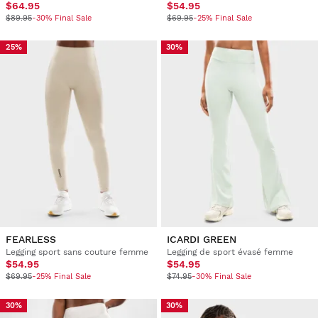
$64.95
$54.95
$89.95
-30% Final Sale
$69.95
-25% Final Sale
25%
30%
FEARLESS
ICARDI GREEN
Legging sport sans couture femme
Legging de sport évasé femme
$54.95
$54.95
$69.95
-25% Final Sale
$74.95
-30% Final Sale
30%
30%