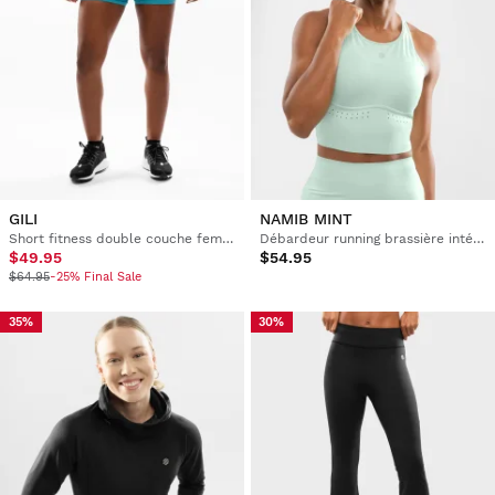
GILI
NAMIB MINT
Short fitness double couche femme
Débardeur running brassière intégrée femme
$49.95
$54.95
$64.95
-25% Final Sale
35%
30%