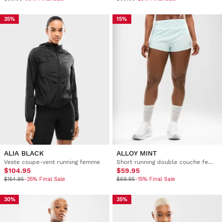
35%
15%
ALIA BLACK
ALLOY MINT
Veste coupe-vent running femme
Short running double couche femme
$104.95
$59.95
$154.95
-35% Final Sale
$69.95
-15% Final Sale
30%
35%