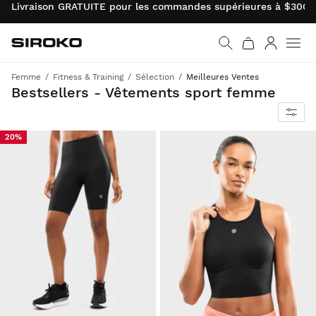
Livraison GRATUITE pour les commandes supérieures à $300.0
Siroko.com
Retourner à la page d’
Connexio
Femme
Fitness & Training
Sélection
Meilleures Ventes
Sortez tout équipée avec les vêtements fitness les plus vendus pour vivre vos entraînements avec style
Bestsellers - Vêtements sport femme
20%