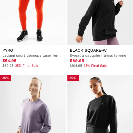
PYRO
BLACK SQUARE-W
Legging sport découpe laser femme
Sweat à capuche fitness femme
$54.95
$69.95
$69.95
-25% Final Sale
$104.95
-35% Final Sale
30%
30%