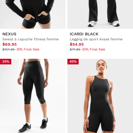
NEXUS
ICARDI BLACK
Sweat à capuche fitness femme
Legging de sport évasé femme
$69.95
$54.95
$104.95
-35% Final Sale
$74.95
-30% Final Sale
25%
40%