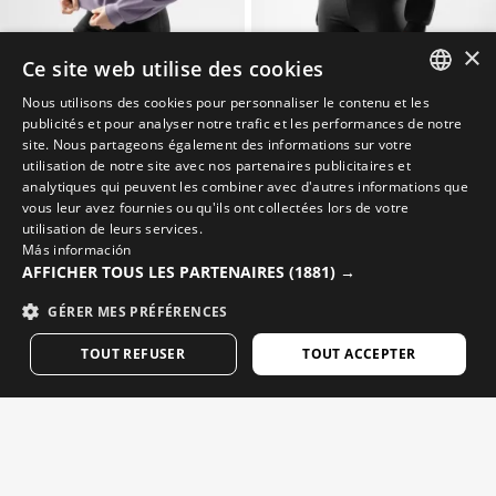
×
Ce site web utilise des cookies
ZENITH
STUDIO
Nous utilisons des cookies pour personnaliser le contenu et les
Sweat crop top fitness femme
Sweat crop top fitness femme
SPANISH
publicités et pour analyser notre trafic et les performances de notre
$64.95
$64.95
site. Nous partageons également des informations sur votre
$89.95
-30% Final Sale
$89.95
-30% Final Sale
ENGLISH
utilisation de notre site avec nos partenaires publicitaires et
analytiques qui peuvent les combiner avec d'autres informations que
GREEK
vous leur avez fournies ou qu'ils ont collectées lors de votre
utilisation de leurs services.
DANISH
Más información
GERMAN
AFFICHER TOUS LES PARTENAIRES
(1881) →
FINNISH
GÉRER MES PRÉFÉRENCES
FRENCH
TOUT REFUSER
TOUT ACCEPTER
DUTCH
POLISH
KOREAN
NORWEGIAN