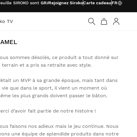
uille SIROKO sont
GRATUITS
Rejoignez Siroko
Carte cadeau
FR
oko TV
Connexio
CAMEL
ous sommes désolés, ce produit a tout donné sur
e terrain et a pris sa retraite avec style.
’était un MVP à sa grande époque, mais tant dans
a vie que dans le sport, il vient un moment où
ême les plus grands doivent passer le bâton.
erci d’avoir fait partie de notre histoire !
ous faisons nos adieux mais le jeu continue. Nous
vons une équipe de splendide produits dans notre