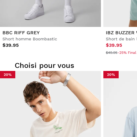
BBC RIFF GREY
IBZ BUZZER
Short homme Boombastic
Short de bain
$39.95
$39.95
$49.95
-25% Final
Choisi pour vous
20%
20%