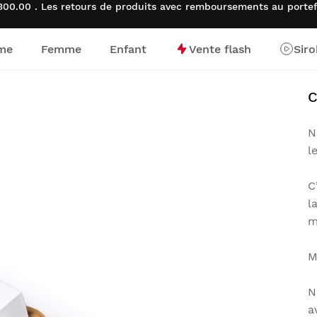
0.00 . Les retours de produits avec remboursements au portefe
me
Femme
Enfant
Vente flash
Sir
d’accueil
N
l
C
l
m
M
N
a