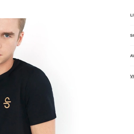
L
S
L
s
A
L
N
V
E
V