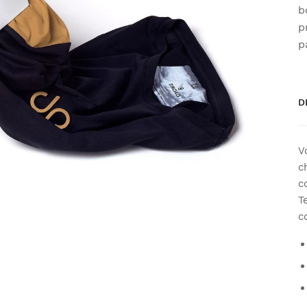
b
p
p
D
V
c
c
T
c