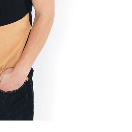
e
V
c
R
p