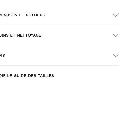
IVRAISON ET RETOURS
OINS ET NETTOYAGE
ivraison GRATUITE pour les commandes
upérieures à $300.00
VIS
ivraison à domicile
GRATUITE
à partir de $300.00
ew content loaded
- Il n'y a pas encore d'avis pour ce produit -
OIR LE GUIDE DES TAILLES
Soyez le premier à rédiger un avis
ssayez nos produits dans le confort de votre chez-vous.
ous avez 30 jours à partir de la date de livraison pour