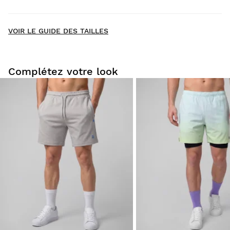
Livraison à domicile
GRATUITE
à partir de $300.00
New content loaded
- Il n'y a pas encore d'avis pour ce produit -
VOIR LE GUIDE DES TAILLES
Soyez le premier à rédiger un avis
Complétez votre look
Essayez nos produits dans le confort de votre chez-vous.
Vous avez 30 jours à partir de la date de livraison pour
envoyer un retour.
Vous pouvez facilement retourner un produit de votre
commande depuis votre compte utilisateur.
Remboursement à votre moyen de
À partir de
$9.95
paiement originel