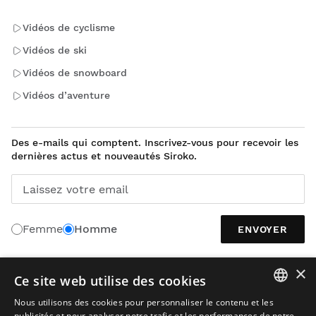
Vidéos de cyclisme
Vidéos de ski
Vidéos de snowboard
Vidéos d’aventure
Des e-mails qui comptent. Inscrivez-vous pour recevoir les
dernières actus et nouveautés Siroko.
Laissez votre email
Femme
Homme
ENVOYER
×
Ce site web utilise des cookies
FRANÇAIS
Nous utilisons des cookies pour personnaliser le contenu et les
SPANISH
publicités et pour analyser notre trafic et les performances de notre