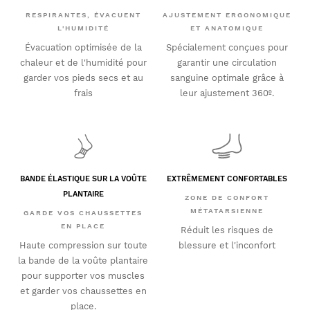
RESPIRANTES, ÉVACUENT
AJUSTEMENT ERGONOMIQUE
L'HUMIDITÉ
ET ANATOMIQUE
Évacuation optimisée de la
Spécialement conçues pour
chaleur et de l'humidité pour
garantir une circulation
garder vos pieds secs et au
sanguine optimale grâce à
frais
leur ajustement 360º.
BANDE ÉLASTIQUE SUR LA VOÛTE
EXTRÊMEMENT CONFORTABLES
PLANTAIRE
ZONE DE CONFORT
MÉTATARSIENNE
GARDE VOS CHAUSSETTES
EN PLACE
Réduit les risques de
Haute compression sur toute
blessure et l'inconfort
la bande de la voûte plantaire
pour supporter vos muscles
et garder vos chaussettes en
place.