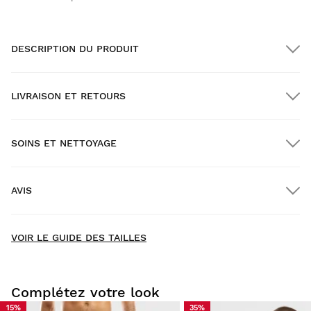
DESCRIPTION DU PRODUIT
LIVRAISON ET RETOURS
SOINS ET NETTOYAGE
Livraison GRATUITE pour les commandes supérieures à
$300.00
AVIS
Livraison à domicile
GRATUITE
à partir de $300.00
New content loaded
- Il n'y a pas encore d'avis pour ce produit -
VOIR LE GUIDE DES TAILLES
Soyez le premier à rédiger un avis
Complétez votre look
15%
35%