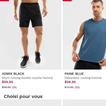
Pour des raisons d’hygiène et de sécurité, nous ne pouvons
accepter l'échange ou le retour de ce produit que
s’il n'a
pas été utilisé, qu’il est dans sa forme d’origine et que son
emballage est intact
.
ADMIX BLACK
PAINE BLUE
Short running double couche homme
Débardeur running homme
$59.95
$29.95
$69.95
$44.95
-15%
-35%
Choisi pour vous