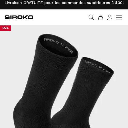
Livraison GRATUITE pour les commandes supérieures à $300.0
Siroko.com
Retourner à la page d’
Connexio
55%