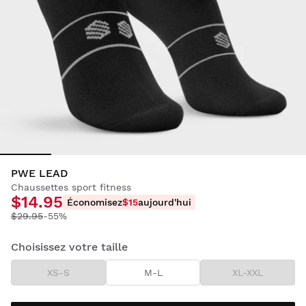
PWE LEAD
Chaussettes sport fitness
$14.95
Économisez
$15
aujourd'hui
$29.95
-55%
Choisissez votre taille
XS-S
M-L
XL-XXL