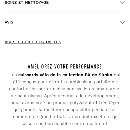
SOINS ET NETTOYAGE
Livraison GRATUITE pour les commandes supérieures à
$300.00
AVIS
Livraison à domicile
GRATUITE
à partir de $300.00
New content loaded
- Il n'y a pas encore d'avis pour ce produit -
VOIR LE GUIDE DES TAILLES
Soyez le premier à rédiger un avis
AMÉLIOREZ VOTRE PERFORMANCE
Les
cuissards vélo de la collection BX de Siroko
ont
été conçus pour offrir la combinaison parfaite de
Essayez nos produits dans le confort de votre chez-vous.
confort et de performance aux cyclistes amateurs et
Vous avez 30 jours à partir de la date de livraison pour
de haut niveau. Après des mois de développement,
envoyer un retour.
nous avons créé un produit polyvalent et très léger
qui garantit la meilleure adaptabilité pendant les
Vous pouvez facilement retourner un produit de votre
moments de grand effort. Un produit excellent qui
commande depuis votre compte utilisateur.
assure un bon équilibre entre qualité et