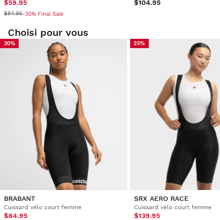
$59.95
$104.95
$84.95
-30% Final Sale
Choisi pour vous
30%
25%
BRABANT
SRX AERO RACE
Cuissard vélo court femme
Cuissard vélo court femme
$84.95
$139.95