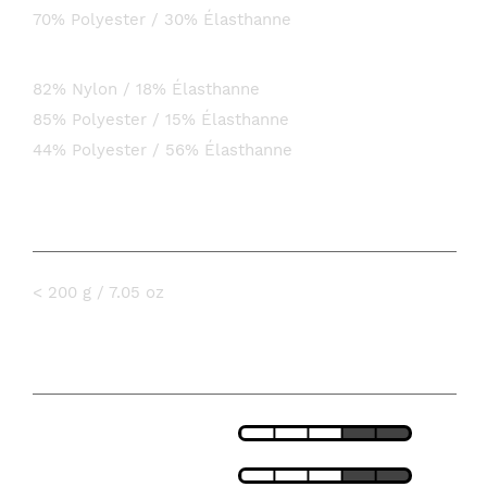
70% Polyester / 30% Élasthanne
Short:
82% Nylon / 18% Élasthanne
85% Polyester / 15% Élasthanne
44% Polyester / 56% Élasthanne
POIDS
< 200 g / 7.05 oz
CARACTÉRISTIQUES
LÉGÈRETÉ
AJUSTEMENT