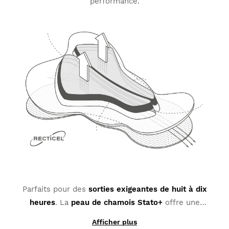
performance.
Remboursement à votre moyen de
À partir de
$9.95
paiement originel
Parfaits pour des
sorties exigeantes de huit à dix
heures
. La
peau de chamois Stato+
offre une
polyvalence et un confort extraordinaires. Son
Afficher plus
épaisseur favorise un ajustement anatomique