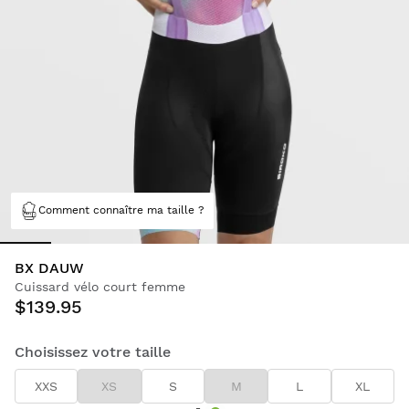
Comment connaître ma taille ?
BX DAUW
Cuissard vélo court femme
$139.95
Choisissez votre taille
XXS
XS
S
M
L
XL