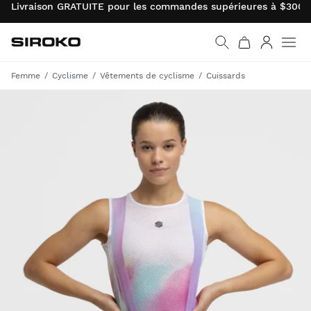
Livraison GRATUITE pour les commandes supérieures à $300.0
Siroko.com
Retourner à la page d’
Connexio
Femme
Cyclisme
Vêtements de cyclisme
Cuissards