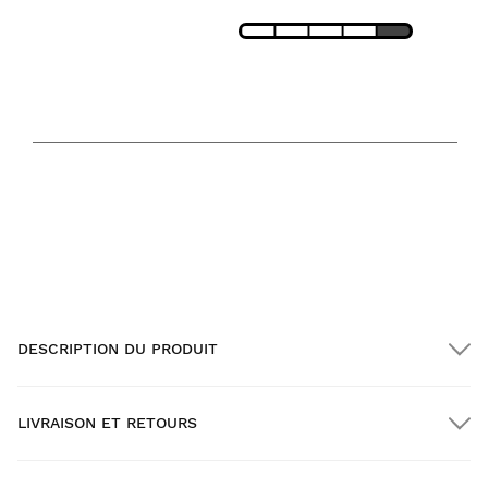
RESPIRABILITÉ
TEMPÉRATURE RECOMMANDÉE
64
95
F
F
MIN.
MAX.
DESCRIPTION DU PRODUIT
LIVRAISON ET RETOURS