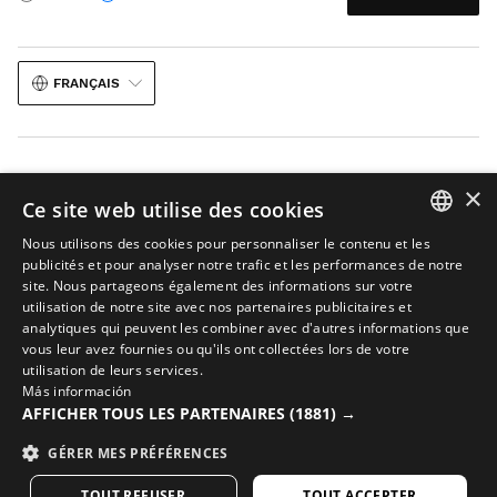
FRANÇAIS
×
Ce site web utilise des cookies
Avis juridique
Cookies
Conditions Générales de Vente
Nous utilisons des cookies pour personnaliser le contenu et les
SPANISH
publicités et pour analyser notre trafic et les performances de notre
L’IA dans les images
Plan du site
site. Nous partageons également des informations sur votre
ENGLISH
utilisation de notre site avec nos partenaires publicitaires et
© 2026 Siroko
analytiques qui peuvent les combiner avec d'autres informations que
GREEK
vous leur avez fournies ou qu'ils ont collectées lors de votre
utilisation de leurs services.
DANISH
Más información
GERMAN
AFFICHER TOUS LES PARTENAIRES
(1881) →
FINNISH
GÉRER MES PRÉFÉRENCES
FRENCH
TOUT REFUSER
TOUT ACCEPTER