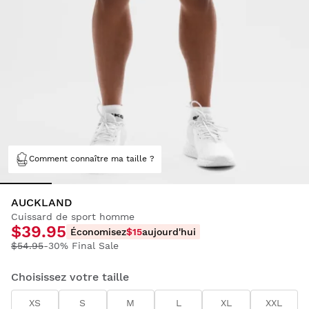
Comment connaître ma taille ?
AUCKLAND
Cuissard de sport homme
$39.95
Économisez
$15
aujourd'hui
$54.95
-30% Final Sale
Choisissez votre taille
XS
S
M
L
XL
XXL