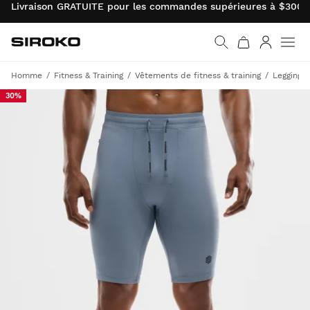
Livraison GRATUITE pour les commandes supérieures à $300.0
Siroko.com
Retourner à la page d’
Connexio
Homme
Fitness & Training
Vêtements de fitness & training
Leggings
30%