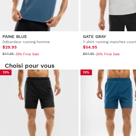
Remboursement à votre moyen de
À partir de
$9.95
paiement originel
PAINE BLUE
GATE GRAY
Débardeur running homme
T-shirt running manches cou
$29.95
$54.95
$44.95
$64.95
-35% Final Sale
-20% Final Sale
Choisi pour vous
15%
15%