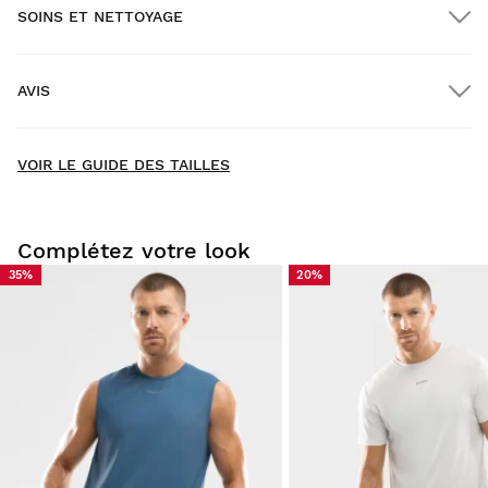
SOINS ET NETTOYAGE
Livraison GRATUITE pour les commandes supérieures à
$300.00
AVIS
Livraison à domicile
GRATUITE
à partir de $300.00
New content loaded
- Il n'y a pas encore d'avis pour ce produit -
VOIR LE GUIDE DES TAILLES
Soyez le premier à rédiger un avis
Complétez votre look
35%
20%
Essayez nos produits dans le confort de votre chez-vous.
Vous avez 30 jours à partir de la date de livraison pour
envoyer un retour.
Vous pouvez facilement retourner un produit de votre
commande depuis votre compte utilisateur.