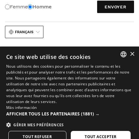
Femme
Homme
ENVOYER
FRANÇAIS
×
Ce site web utilise des cookies
Nous utilisons des cookies pour personnaliser le contenu et les
SPANISH
publicités et pour analyser notre trafic et les performances de notre
Avis juridique
Cookies
Conditions Générales de Vente
site. Nous partageons également des informations sur votre
ENGLISH
utilisation de notre site avec nos partenaires publicitaires et
L’IA dans les images
Plan du site
analytiques qui peuvent les combiner avec d'autres informations que
GREEK
© 2026 Siroko
vous leur avez fournies ou qu'ils ont collectées lors de votre
utilisation de leurs services.
DANISH
Más información
GERMAN
AFFICHER TOUS LES PARTENAIRES
(1881) →
FINNISH
GÉRER MES PRÉFÉRENCES
FRENCH
TOUT REFUSER
TOUT ACCEPTER