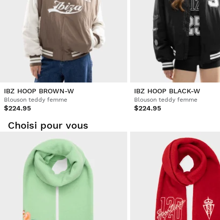
Vous pouvez facilement retourner un produit de votre
commande depuis votre compte utilisateur.
Remboursement à votre moyen de
À partir de
$9.95
paiement originel
IBZ HOOP BROWN-W
IBZ HOOP BLACK-W
Blouson teddy femme
Blouson teddy femme
$224.95
$224.95
Choisi pour vous