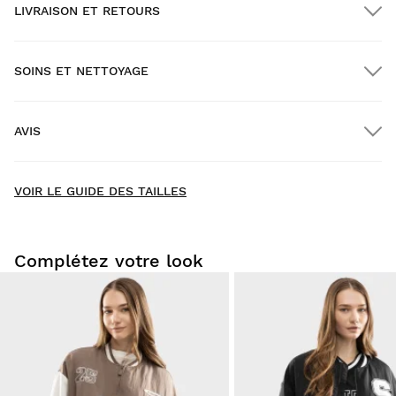
LIVRAISON ET RETOURS
SOINS ET NETTOYAGE
Livraison GRATUITE pour les commandes supérieures à
$300.00
AVIS
Livraison à domicile
GRATUITE
à partir de $300.00
New content loaded
- Il n'y a pas encore d'avis pour ce produit -
VOIR LE GUIDE DES TAILLES
Soyez le premier à rédiger un avis
Complétez votre look
Essayez nos produits dans le confort de votre chez-vous.
Vous avez 30 jours à partir de la date de livraison pour
envoyer un retour.