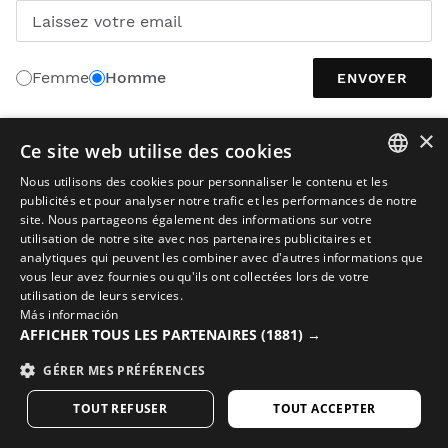
Laissez votre email
Femme
Homme
ENVOYER
×
Ce site web utilise des cookies
FRANÇAIS
Nous utilisons des cookies pour personnaliser le contenu et les
SPANISH
publicités et pour analyser notre trafic et les performances de notre
site. Nous partageons également des informations sur votre
ENGLISH
utilisation de notre site avec nos partenaires publicitaires et
analytiques qui peuvent les combiner avec d'autres informations que
GREEK
vous leur avez fournies ou qu'ils ont collectées lors de votre
utilisation de leurs services.
DANISH
Avis juridique
Cookies
Conditions Générales de Vente
Más información
GERMAN
AFFICHER TOUS LES PARTENAIRES
(1881) →
L’IA dans les images
Plan du site
© 2026 Siroko
FINNISH
GÉRER MES PRÉFÉRENCES
FRENCH
TOUT REFUSER
TOUT ACCEPTER
DUTCH