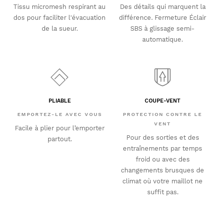
Tissu micromesh respirant au
Des détails qui marquent la
dos pour faciliter l'évacuation
différence. Fermeture Éclair
de la sueur.
SBS à glissage semi-
automatique.
PLIABLE
COUPE-VENT
EMPORTEZ-LE AVEC VOUS
PROTECTION CONTRE LE
VENT
Facile à plier pour l’emporter
Pour des sorties et des
partout.
entraînements par temps
froid ou avec des
changements brusques de
climat où votre maillot ne
suffit pas.