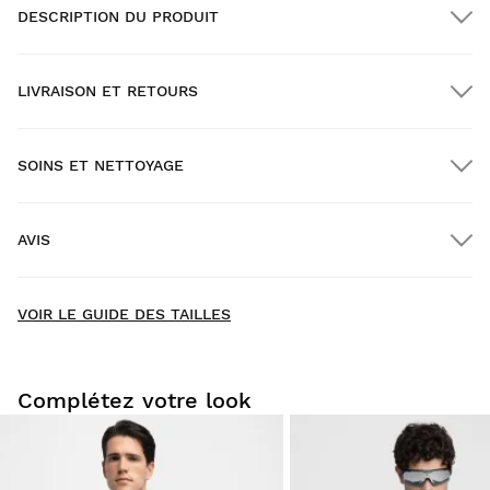
DESCRIPTION DU PRODUIT
LIVRAISON ET RETOURS
SOINS ET NETTOYAGE
Livraison GRATUITE pour les commandes supérieures à
$300.00
AVIS
Livraison à domicile
GRATUITE
à partir de $300.00
New content loaded
4.50
VOIR LE GUIDE DES TAILLES
12 avis
DONNER VOTRE AVIS
Complétez votre look
Chercher:
Trier
Essayez nos produits dans le confort de votre chez-vous.