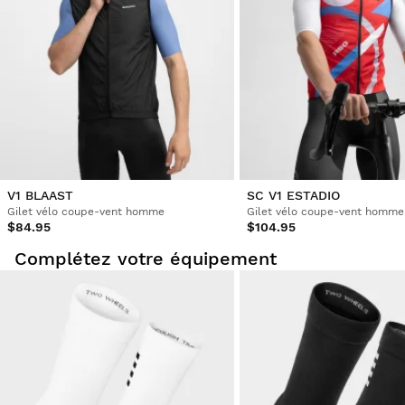
Trouvez-vous cet avis utile ?
Oui
Signaler
Partager
il y a 3 ans
Client vérifié
Marco pontalti
Windproof Cycling Vest Siroko V1 Frost XXL
Bonne finition du gilet, seuls les défauts ont tendance à 
être petits.
V1 BLAAST
SC V1 ESTADIO
Gilet vélo coupe-vent homme
Trouvez-vous cet avis utile ?
Oui
Signaler
Partager
il y a 3 ans
$84.95
$104.95
Complétez votre équipement
1
2
3
4