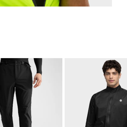
E
Wi
I
Tr