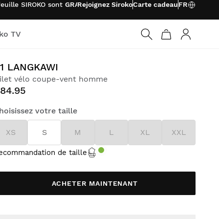
euille SIROKO sont
GRATUITS
Rejoignez Siroko
Carte cadeau
FR
oko TV
Connexio
1 LANGKAWI
ilet vélo coupe-vent homme
84.95
hoisissez votre taille
XS
S
M
L
XL
XXL
ecommandation de taille
ACHETER MAINTENANT