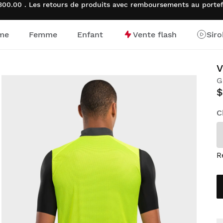
00.00 . Les retours de produits avec remboursements au portef
me
Femme
Enfant
Vente flash
Sir
d’accueil
V
G
$
C
R