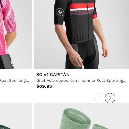
SC V1 CAPITÁN
Gilet vélo coupe-vent homme Real Sporting de Gijón x Siroko
Gilet vélo coupe-vent homme Real Sporting de Gijón x Siroko
$69.95