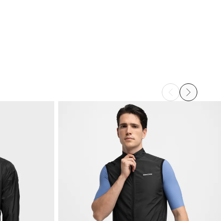
ric Gärtner
ndproof Cycling Vest Siroko V1 Langkawi M
l s'adapte très bien et est d'une belle qualité
1 personne a/ont trouvé cet avis utile.
ouvez-vous cet avis utile ?
Oui
Signaler
Partager
il y a 2 ans
1
2
3
4
5
6
...
78