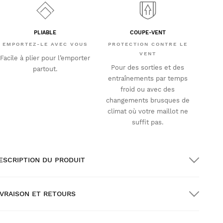
PLIABLE
COUPE-VENT
EMPORTEZ-LE AVEC VOUS
PROTECTION CONTRE LE
VENT
Facile à plier pour l’emporter
Pour des sorties et des
partout.
entraînements par temps
froid ou avec des
changements brusques de
climat où votre maillot ne
suffit pas.
ESCRIPTION DU PRODUIT
IVRAISON ET RETOURS