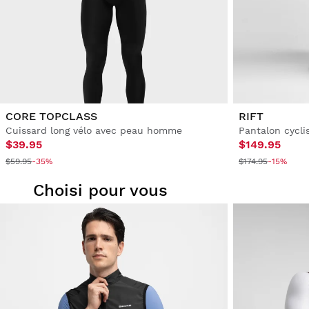
CORE TOPCLASS
RIFT
Cuissard long vélo avec peau homme
Pantalon cycl
$39.95
$149.95
$59.95
-35%
$174.95
-15%
Choisi pour vous