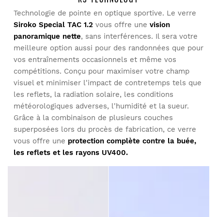
Technologie de pointe en optique sportive. Le verre
Chercher:
Trier
Siroko Special TAC 1.2
vous offre une
vision
Essayez nos produits dans le confort de votre chez-vous.
panoramique nette
, sans interférences. Il sera votre
Vous avez 30 jours à partir de la date de livraison pour
meilleure option aussi pour des randonnées que pour
Client vérifié
envoyer un retour.
vos entraînements occasionnels et même vos
Vicente Calabuig
compétitions. Conçu pour maximiser votre champ
Vous pouvez facilement retourner un produit de votre
visuel et minimiser l'impact de contretemps tels que
commande depuis votre compte utilisateur.
Bon produit, je vais acheter à nouveau
les reflets, la radiation solaire, les conditions
météorologiques adverses, l'humidité et la sueur.
Remboursement à votre moyen de
À partir de
$9.95
Trouvez-vous cet avis utile ?
Oui
Signaler
Partager
il y a 1 an
Grâce à la combinaison de plusieurs couches
paiement originel
superposées lors du procès de fabrication, ce verre
vous offre une
protection complète contre la buée,
Client vérifié
Adrian Cerezo
les reflets et les rayons UV400.
très confortable et esthétique
Trouvez-vous cet avis utile ?
Oui
Signaler
Partager
il y a 2 ans