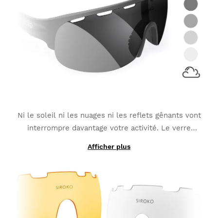
Ni le soleil ni les nuages ni les reflets gênants vont
interrompre davantage votre activité. Le verre
photochromique
s'adapte aux changements de
Afficher plus
Grâce à l'utilisation de matériaux photochromiques
lumière
et s'avère la meilleure option pour des
lors de la fabrication, le verre interchangeable K3
sports tels que le VTT, le Triathlon ou le Running.
PhotoChromic change de catégorie en quelques
secondes (les catégories peuvent varier légèrement
en fonction du type de verre photochromique choisi).
Il compte également avec une
couche polarisée