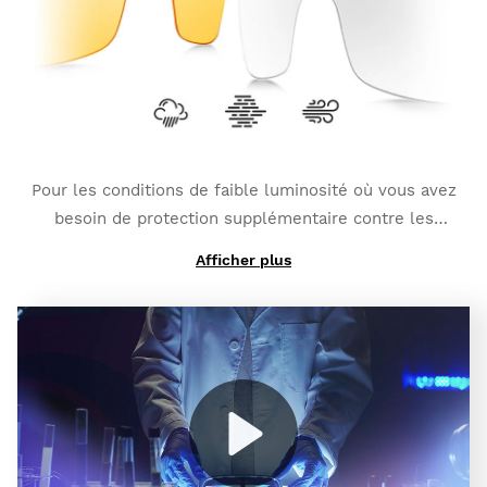
additionnelle avec protection complète UV400
, ce
qui vous offre un plus haut degré de protection
contre les reflets et les éblouissements.
Pour les conditions de faible luminosité où vous avez
besoin de protection supplémentaire contre les
rafales de vent et les petits impacts :
K3 Clear
.
Afficher plus
Et si vous avez besoin d'un haut degré de contraste
contre le brouillard :
K3 ClearFog
.
Play