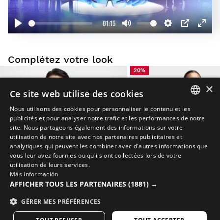
01:15
Play
Mute
Settings
PIP
Enter
fullscr
Complétez votre look
20%
×
Ce site web utilise des cookies
Nous utilisons des cookies pour personnaliser le contenu et les
SPANISH
publicités et pour analyser notre trafic et les performances de notre
site. Nous partageons également des informations sur votre
ENGLISH
utilisation de notre site avec nos partenaires publicitaires et
analytiques qui peuvent les combiner avec d'autres informations que
GREEK
vous leur avez fournies ou qu'ils ont collectées lors de votre
utilisation de leurs services.
DANISH
Más información
GERMAN
AFFICHER TOUS LES PARTENAIRES
(1881) →
FINNISH
GÉRER MES PRÉFÉRENCES
FRENCH