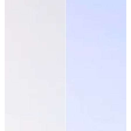
Client vérifié
Mattia Zamboni
Des lunettes confortables, légères et résistantes
Trouvez-vous cet avis utile ?
Oui
Signaler
Partager
il y a 2 ans
1
2
3
4
5
6
...
89