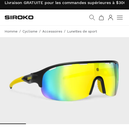
Livraison GRATUITE pour les commandes supérieures à $300.0
Siroko.com
Retourner à la page d’
Connexio
Homme
Cyclisme
Accessoires
Lunettes de sport