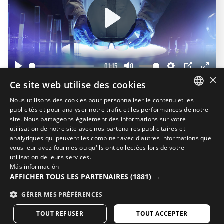
Play
01:15
Play
Mute
Settings
PIP
Enter
×
Ce site web utilise des cookies
fullscr
Nous utilisons des cookies pour personnaliser le contenu et les
Complétez votre look
SPANISH
publicités et pour analyser notre trafic et les performances de notre
site. Nous partageons également des informations sur votre
ENGLISH
utilisation de notre site avec nos partenaires publicitaires et
analytiques qui peuvent les combiner avec d'autres informations que
GREEK
vous leur avez fournies ou qu'ils ont collectées lors de votre
utilisation de leurs services.
DANISH
Más información
GERMAN
AFFICHER TOUS LES PARTENAIRES
(1881) →
FINNISH
GÉRER MES PRÉFÉRENCES
FRENCH
TOUT REFUSER
TOUT ACCEPTER