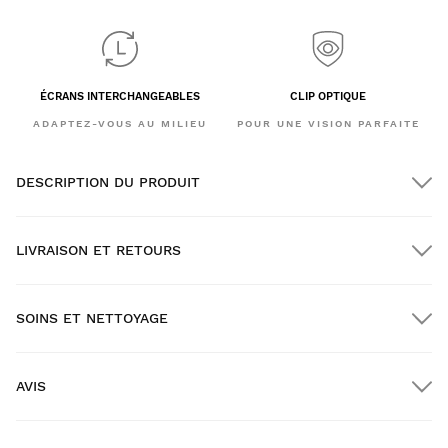
ÉCRANS INTERCHANGEABLES
CLIP OPTIQUE
ADAPTEZ-VOUS AU MILIEU
POUR UNE VISION PARFAITE
DESCRIPTION DU PRODUIT
LIVRAISON ET RETOURS
SOINS ET NETTOYAGE
Livraison GRATUITE pour les commandes supérieures à
$300.00
AVIS
Livraison à domicile
GRATUITE
à partir de $300.00
New content loaded
- Il n'y a pas encore d'avis pour ce produit -