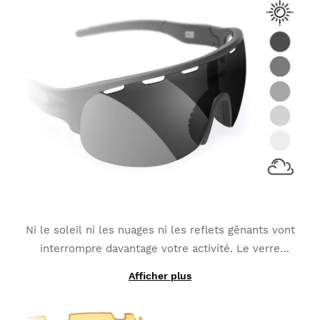
Ni le soleil ni les nuages ni les reflets gênants vont
interrompre davantage votre activité. Le verre
photochromique
s'adapte aux changements de
Afficher plus
Grâce à l'utilisation de matériaux photochromiques
lumière
et s'avère la meilleure option pour des
lors de la fabrication, le verre interchangeable K3
sports tels que le VTT, le Triathlon ou le Running.
PhotoChromic change de catégorie en quelques