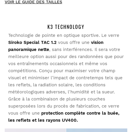
VOIR LE GUIDE DES TAILLES
Soyez le premier à rédiger un avis
K3 TECHNOLOGY
Technologie de pointe en optique sportive. Le verre
Siroko Special TAC 1.2
vous offre une
vision
Essayez nos produits dans le confort de votre chez-vous.
panoramique nette
, sans interférences. Il sera votre
Vous avez 30 jours à partir de la date de livraison pour
meilleure option aussi pour des randonnées que pour
envoyer un retour.
vos entraînements occasionnels et même vos
compétitions. Conçu pour maximiser votre champ
Vous pouvez facilement retourner un produit de votre
visuel et minimiser l'impact de contretemps tels que
commande depuis votre compte utilisateur.
les reflets, la radiation solaire, les conditions
météorologiques adverses, l'humidité et la sueur.
Remboursement à votre moyen de
À partir de
$9.95
Grâce à la combinaison de plusieurs couches
paiement originel
superposées lors du procès de fabrication, ce verre
vous offre une
protection complète contre la buée,
les reflets et les rayons UV400.