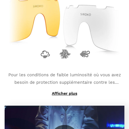
secondes (les catégories peuvent varier légèrement
en fonction du type de verre photochromique choisi).
Il compte également avec une
couche polarisée
additionnelle avec protection complète UV400
, ce
qui vous offre un plus haut degré de protection
contre les reflets et les éblouissements.
Pour les conditions de faible luminosité où vous avez
besoin de protection supplémentaire contre les
rafales de vent et les petits impacts :
K3 Clear
.
Afficher plus
Et si vous avez besoin d'un haut degré de contraste
contre le brouillard :
K3 ClearFog
.