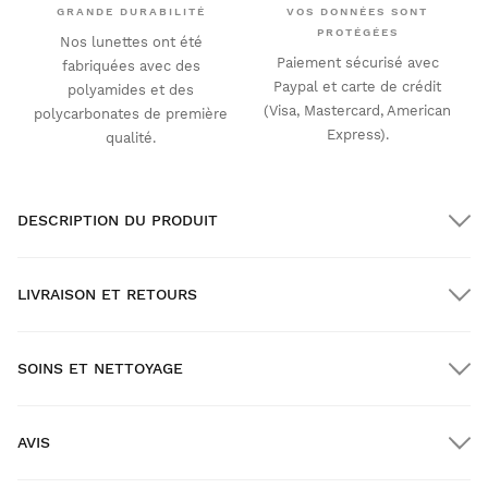
GRANDE DURABILITÉ
VOS DONNÉES SONT
PROTÉGÉES
Nos lunettes ont été
Paiement sécurisé avec
fabriquées avec des
Paypal et carte de crédit
polyamides et des
(Visa, Mastercard, American
polycarbonates de première
Express).
qualité.
DESCRIPTION DU PRODUIT
LIVRAISON ET RETOURS
SOINS ET NETTOYAGE
Livraison GRATUITE pour les commandes supérieures à
$300.00
AVIS
Livraison à domicile
GRATUITE
à partir de $300.00