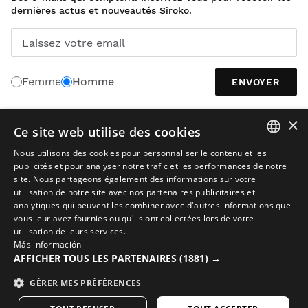
dernières actus et nouveautés Siroko.
Laissez votre email
Femme
Homme
ENVOYER
×
Ce site web utilise des cookies
FRANÇAIS
Nous utilisons des cookies pour personnaliser le contenu et les
SPANISH
publicités et pour analyser notre trafic et les performances de notre
site. Nous partageons également des informations sur votre
ENGLISH
utilisation de notre site avec nos partenaires publicitaires et
analytiques qui peuvent les combiner avec d'autres informations que
GREEK
vous leur avez fournies ou qu'ils ont collectées lors de votre
utilisation de leurs services.
DANISH
Avis juridique
Cookies
Conditions Générales de Vente
Más información
GERMAN
L’IA dans les images
Plan du site
AFFICHER TOUS LES PARTENAIRES
(1881) →
© 2026 Siroko
FINNISH
GÉRER MES PRÉFÉRENCES
FRENCH