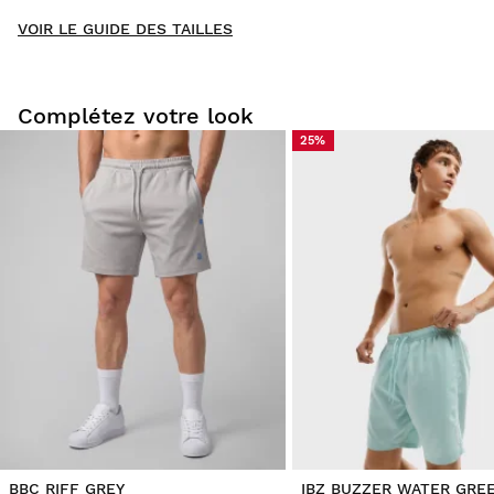
New content loaded
- Il n'y a pas encore d'avis pour ce produit -
VOIR LE GUIDE DES TAILLES
Soyez le premier à rédiger un avis
Complétez votre look
25%
Essayez nos produits dans le confort de votre chez-vous.
Vous avez 30 jours à partir de la date de livraison pour
envoyer un retour.
Vous pouvez facilement retourner un produit de votre
commande depuis votre compte utilisateur.
Remboursement à votre moyen de
À partir de
$9.95
paiement originel
BBC RIFF GREY
IBZ BUZZER WATER GRE