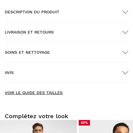
DESCRIPTION DU PRODUIT
LIVRAISON ET RETOURS
SOINS ET NETTOYAGE
Livraison GRATUITE pour les commandes supérieures à
$300.00
AVIS
Livraison à domicile
GRATUITE
à partir de $300.00
New content loaded
5.00
VOIR LE GUIDE DES TAILLES
2 avis
DONNER VOTRE AVIS
Complétez votre look
40%
Chercher:
Trier