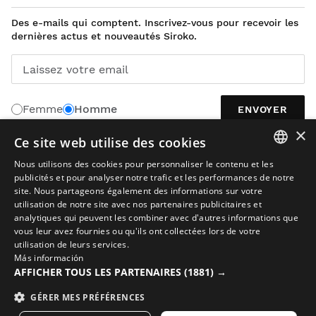
Des e-mails qui comptent. Inscrivez-vous pour recevoir les
dernières actus et nouveautés Siroko.
Laissez votre email
Femme
Homme
ENVOYER
×
Ce site web utilise des cookies
Nous utilisons des cookies pour personnaliser le contenu et les
FRANÇAIS
SPANISH
publicités et pour analyser notre trafic et les performances de notre
site. Nous partageons également des informations sur votre
ENGLISH
utilisation de notre site avec nos partenaires publicitaires et
analytiques qui peuvent les combiner avec d'autres informations que
GREEK
vous leur avez fournies ou qu'ils ont collectées lors de votre
utilisation de leurs services.
DANISH
Más información
Avis juridique
Cookies
Conditions Générales de Vente
GERMAN
AFFICHER TOUS LES PARTENAIRES
(1881) →
L’IA dans les images
Plan du site
FINNISH
GÉRER MES PRÉFÉRENCES
© 2026 Siroko