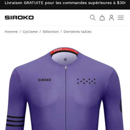
Livraison GRATUITE pour les commandes supérieures à $300.0
Siroko.com
Retourner à la page d’
Connexio
Homme
Cyclisme
Sélection
Dernières tailles