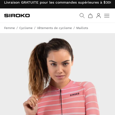
Livraison GRATUITE pour les commandes supérieures à $300.0
Siroko.com
Retourner à la page d’
Connexio
Femme
Cyclisme
Vêtements de cyclisme
Maillots