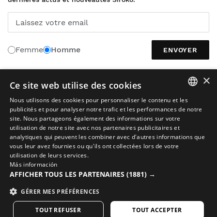
Laissez votre email
Femme
Homme
ENVOYER
×
Ce site web utilise des cookies
FRANÇAIS
Nous utilisons des cookies pour personnaliser le contenu et les
SPANISH
publicités et pour analyser notre trafic et les performances de notre
site. Nous partageons également des informations sur votre
ENGLISH
utilisation de notre site avec nos partenaires publicitaires et
analytiques qui peuvent les combiner avec d'autres informations que
GREEK
vous leur avez fournies ou qu'ils ont collectées lors de votre
utilisation de leurs services.
DANISH
Avis juridique
Cookies
Conditions Générales de Vente
Más información
GERMAN
AFFICHER TOUS LES PARTENAIRES
(1881) →
L’IA dans les images
Plan du site
© 2026 Siroko
FINNISH
GÉRER MES PRÉFÉRENCES
FRENCH
TOUT REFUSER
TOUT ACCEPTER