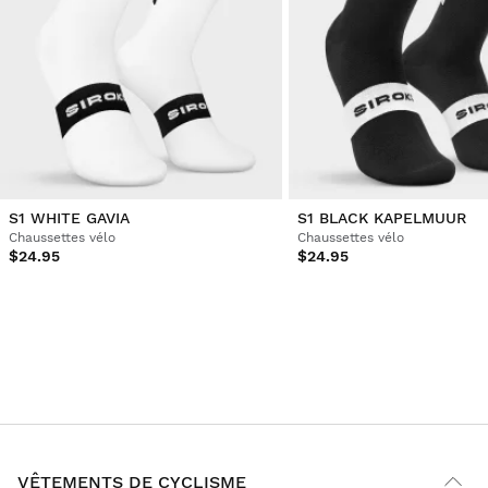
1
2
3
4
5
6
...
10
S1 WHITE GAVIA
S1 BLACK KAPELMUUR
Chaussettes vélo
Chaussettes vélo
$24.95
$24.95
VÊTEMENTS DE CYCLISME