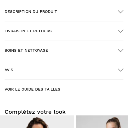
DESCRIPTION DU PRODUIT
LIVRAISON ET RETOURS
SOINS ET NETTOYAGE
Livraison GRATUITE pour les commandes supérieures à
$300.00
AVIS
Livraison à domicile
GRATUITE
à partir de $300.00
New content loaded
4.83
VOIR LE GUIDE DES TAILLES
29 avis
DONNER VOTRE AVIS
Complétez votre look
Chercher:
Trier