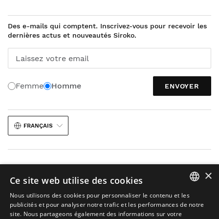
Des e-mails qui comptent. Inscrivez-vous pour recevoir les
dernières actus et nouveautés Siroko.
Laissez votre email
Femme
Homme
ENVOYER
FRANÇAIS
×
Ce site web utilise des cookies
Nous utilisons des cookies pour personnaliser le contenu et les
Avis juridique
Cookies
Conditions Générales de Vente
SPANISH
publicités et pour analyser notre trafic et les performances de notre
L’IA dans les images
Plan du site
site. Nous partageons également des informations sur votre
ENGLISH