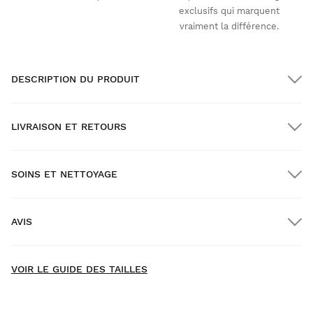
exclusifs qui marquent
vraiment la différence.
DESCRIPTION DU PRODUIT
LIVRAISON ET RETOURS
SOINS ET NETTOYAGE
Livraison GRATUITE pour les commandes supérieures à
$300.00
AVIS
Livraison à domicile
GRATUITE
à partir de $300.00
New content loaded
- Il n'y a pas encore d'avis pour ce produit -
VOIR LE GUIDE DES TAILLES
Soyez le premier à rédiger un avis