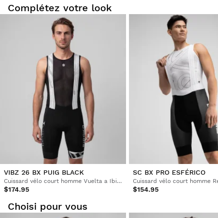
Complétez votre look
Essayez nos produits dans le confort de votre chez-vous.
Vous avez 30 jours à partir de la date de livraison pour
envoyer un retour.
Vous pouvez facilement retourner un produit de votre
commande depuis votre compte utilisateur.
Remboursement à votre moyen de
À partir de
$9.95
paiement originel
VIBZ 26 BX PUIG BLACK
SC BX PRO ESFÉRICO
Cuissard vélo court homme Vuelta a Ibiza MTB x Siroko
$174.95
$154.95
Choisi pour vous