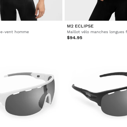
D
m
M2 ECLIPSE
upe-vent homme
Maillot vélo manches longues
$94.95
Tr