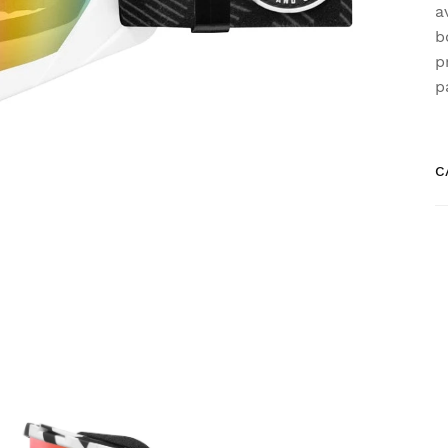
a
b
p
p
C