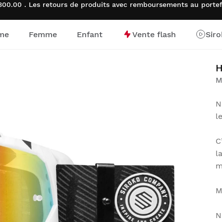
00.00 . Les retours de produits avec remboursements au porte
me
Femme
Enfant
Vente flash
Sir
d’accueil
H
M
N
l
C
l
m
M
N