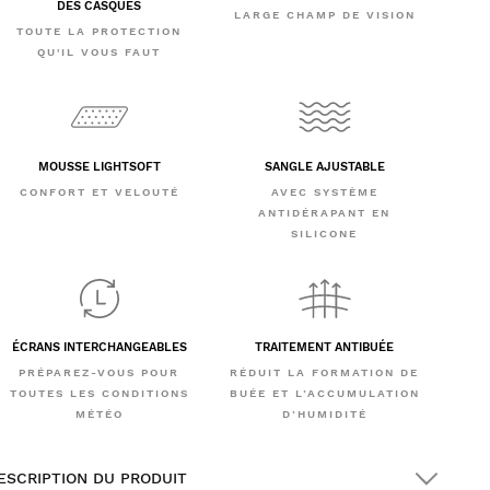
DES CASQUES
LARGE CHAMP DE VISION
TOUTE LA PROTECTION
QU'IL VOUS FAUT
MOUSSE LIGHTSOFT
SANGLE AJUSTABLE
CONFORT ET VELOUTÉ
AVEC SYSTÈME
ANTIDÉRAPANT EN
SILICONE
ÉCRANS INTERCHANGEABLES
TRAITEMENT ANTIBUÉE
PRÉPAREZ-VOUS POUR
RÉDUIT LA FORMATION DE
TOUTES LES CONDITIONS
BUÉE ET L’ACCUMULATION
MÉTÉO
D’HUMIDITÉ
ESCRIPTION DU PRODUIT