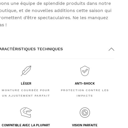
vons une équipe de splendide produits dans notre
outique, et de nouvelles additions cette saison qui
romettent d’être spectaculaires. Ne les manquez
as !
ARACTÉRISTIQUES TECHNIQUES
LÉGER
ANTI-SHOCK
MONTURE COURBÉE POUR
PROTECTION CONTRE LES
UN AJUSTEMENT PARFAIT
IMPACTS
COMPATIBLE AVEC LA PLUPART
VISION PARFAITE