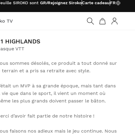
feuille SIROKO sont
GRATUITS
Rejoignez Siroko
Carte cadeau
FR
oko TV
Connexio
1 HIGHLANDS
asque VTT
ous sommes désolés, ce produit a tout donné sur
e terrain et a pris sa retraite avec style.
’était un MVP à sa grande époque, mais tant dans
a vie que dans le sport, il vient un moment où
ême les plus grands doivent passer le bâton.
erci d’avoir fait partie de notre histoire !
ous faisons nos adieux mais le jeu continue. Nous