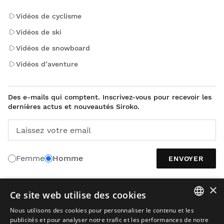
Vidéos de cyclisme
Vidéos de ski
Vidéos de snowboard
Vidéos d’aventure
Des e-mails qui comptent. Inscrivez-vous pour recevoir les
dernières actus et nouveautés Siroko.
Laissez votre email
Femme
Homme
ENVOYER
×
Ce site web utilise des cookies
FRANÇAIS
Nous utilisons des cookies pour personnaliser le contenu et les
SPANISH
publicités et pour analyser notre trafic et les performances de notre