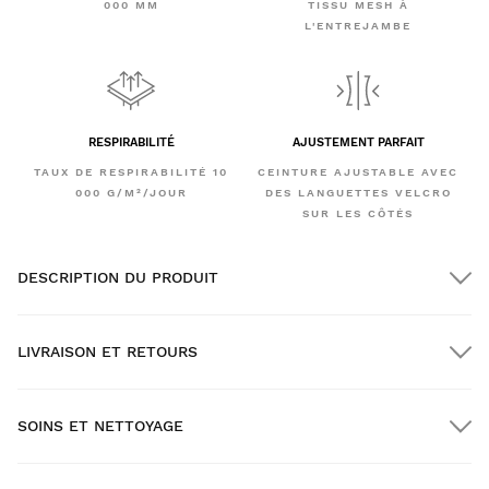
000 MM
TISSU MESH À
L'ENTREJAMBE
RESPIRABILITÉ
AJUSTEMENT PARFAIT
TAUX DE RESPIRABILITÉ 10
CEINTURE AJUSTABLE AVEC
000 G/M²/JOUR
DES LANGUETTES VELCRO
SUR LES CÔTÉS
DESCRIPTION DU PRODUIT
LIVRAISON ET RETOURS
SOINS ET NETTOYAGE
Livraison GRATUITE pour les commandes supérieures à
$300.00