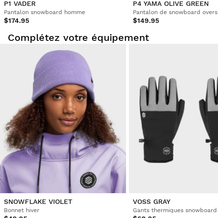
P1 VADER
P4 YAMA OLIVE GREEN
Pantalon snowboard homme
Pantalon de snowboard over
$174.95
$149.95
1
2
3
4
5
6
...
9
Complétez votre équipement
SNOWFLAKE VIOLET
VOSS GRAY
Bonnet hiver
Gants thermiques snowboard 