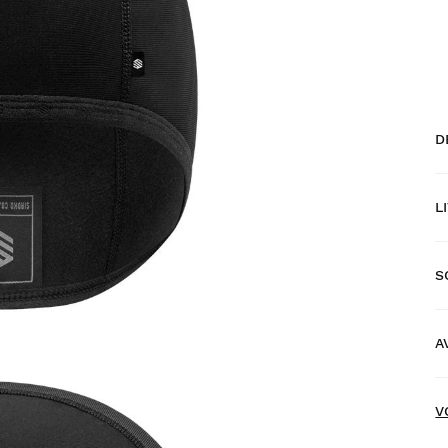
D
L
S
L
s
A
L
V