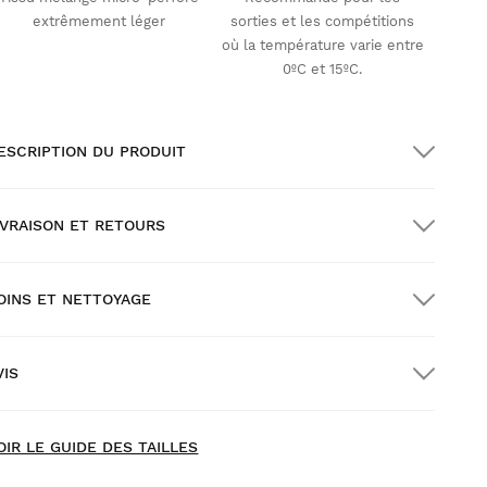
extrêmement léger
sorties et les compétitions
où la température varie entre
0ºC et 15ºC.
ESCRIPTION DU PRODUIT
IVRAISON ET RETOURS
OINS ET NETTOYAGE
ivraison GRATUITE pour les commandes
upérieures à $300.00
VIS
ivraison à domicile
GRATUITE
à partir de $300.00
OIR LE GUIDE DES TAILLES