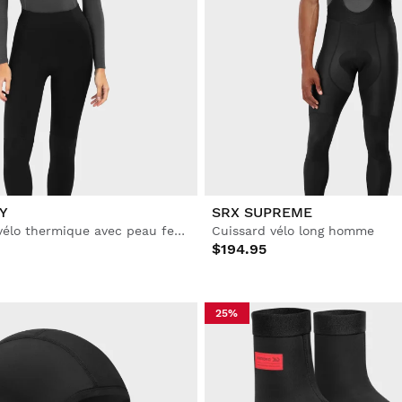
Y
SRX SUPREME
Cuissard long vélo thermique avec peau femme
Cuissard vélo long homme
$194.95
25%