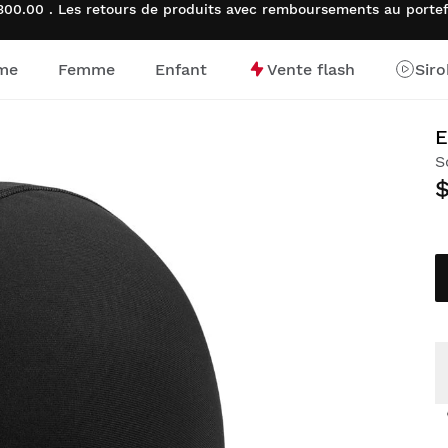
00.00 . Les retours de produits avec remboursements au porte
me
Femme
Enfant
Vente flash
Sir
d’accueil
E
S