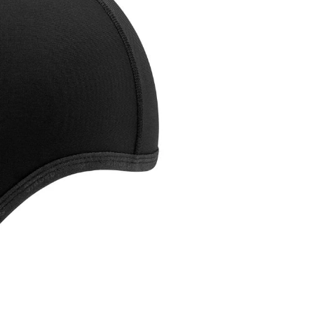
E
V
e
V
c
R
p