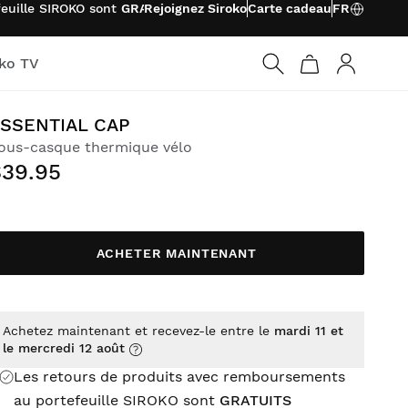
feuille SIROKO sont
GRATUITS
Rejoignez Siroko
Carte cadeau
FR
oko TV
Connexio
SSENTIAL CAP
ous-casque thermique vélo
$39.95
ACHETER MAINTENANT
Achetez maintenant et recevez-le entre le
mardi 11 et
le mercredi 12 août
Les retours de produits avec remboursements
au portefeuille SIROKO sont
GRATUITS