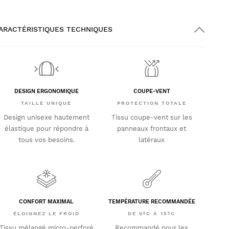
ARACTÉRISTIQUES TECHNIQUES
DESIGN ERGONOMIQUE
COUPE-VENT
TAILLE UNIQUE
PROTECTION TOTALE
Design unisexe hautement
Tissu coupe-vent sur les
élastique pour répondre à
panneaux frontaux et
tous vos besoins.
latéraux
CONFORT MAXIMAL
TEMPÉRATURE RECOMMANDÉE
ÉLOIGNEZ LE FROID
DE 0ºC À 15ºC
Tissu mélangé micro-perforé
Recommandé pour les