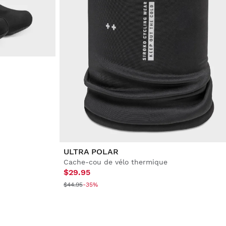
ULTRA POLAR
Cache-cou de vélo thermique
$29.95
$44.95
-35%