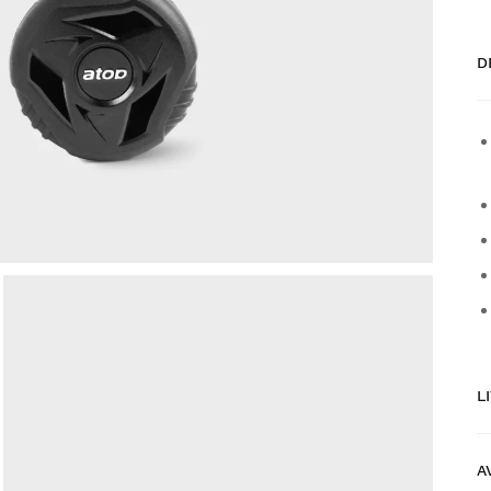
D
L
A