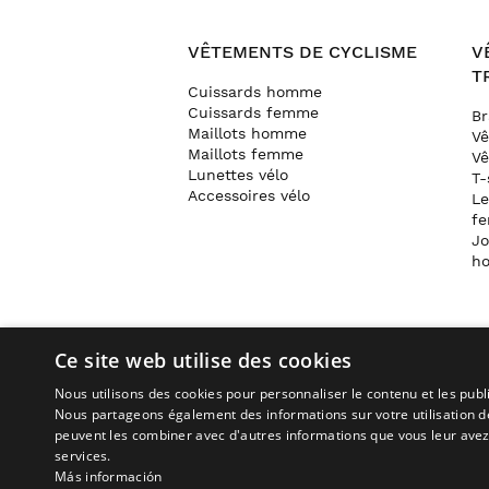
VÊTEMENTS DE CYCLISME
V
T
Cuissards homme
Cuissards femme
Br
Maillots homme
V
Maillots femme
Vê
Lunettes vélo
T-
Accessoires vélo
Le
f
Jo
h
Ce site web utilise des cookies
Nous utilisons des cookies pour personnaliser le contenu et les publi
Nous partageons également des informations sur votre utilisation de 
Retours
Progra
peuvent les combiner avec d'autres informations que vous leur avez fo
services.
Suivi de commande
Progra
Más información