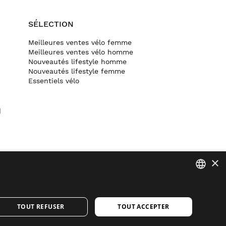
SÉLECTION
Meilleures ventes vélo femme
Meilleures ventes vélo homme
Nouveautés lifestyle homme
Nouveautés lifestyle femme
Essentiels vélo
d
×
SPANISH
Des e-mails qui comptent. Inscrivez-vous pour recevoir
TOUT REFUSER
TOUT ACCEPTER
ENGLISH
les dernières actus et nouveautés Siroko.
GREEK