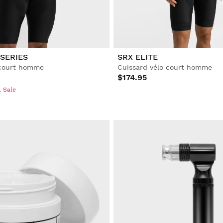
SERIES
SRX ELITE
 court homme
Cuissard vélo court homme
$174.95
l Sale