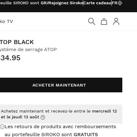
feuille SIROKO sont
GRATUITS
Rejoignez Siroko
Carte cadeau
FR
oko TV
Connexio
TOP BLACK
ystème de serrage ATOP
$34.95
ACHETER MAINTENANT
Achetez maintenant et recevez-le entre le
mercredi 12
et le jeudi 13 août
Les retours de produits avec remboursements
au portefeuille SIROKO sont
GRATUITS