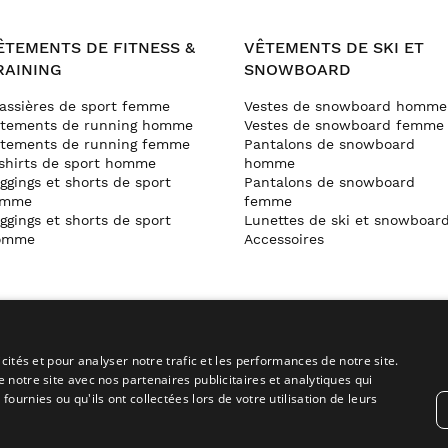
ÊTEMENTS DE FITNESS &
VÊTEMENTS DE SKI ET
RAINING
SNOWBOARD
assières de sport femme
Vestes de snowboard homme
êtements de running homme
Vestes de snowboard femme
tements de running femme
Pantalons de snowboard
shirts de sport homme
homme
ggings et shorts de sport
Pantalons de snowboard
emme
femme
ggings et shorts de sport
Lunettes de ski et snowboar
omme
Accessoires
cités et pour analyser notre trafic et les performances de notre site.
notre site avec nos partenaires publicitaires et analytiques qui
mme d’affiliation
Siroko TV
urnies ou qu'ils ont collectées lors de votre utilisation de leurs
mme partenaires B2B
Vidéos de cyclisme