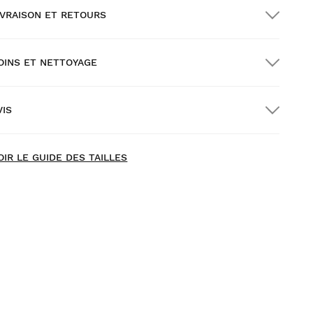
IVRAISON ET RETOURS
OINS ET NETTOYAGE
ivraison GRATUITE pour les commandes
upérieures à $300.00
VIS
ivraison à domicile
GRATUITE
à partir de $300.00
ew content loaded
- Il n'y a pas encore d'avis pour ce produit -
OIR LE GUIDE DES TAILLES
Soyez le premier à rédiger un avis
ssayez nos produits dans le confort de votre chez-vous.
ous avez 30 jours à partir de la date de livraison pour
nvoyer un retour.