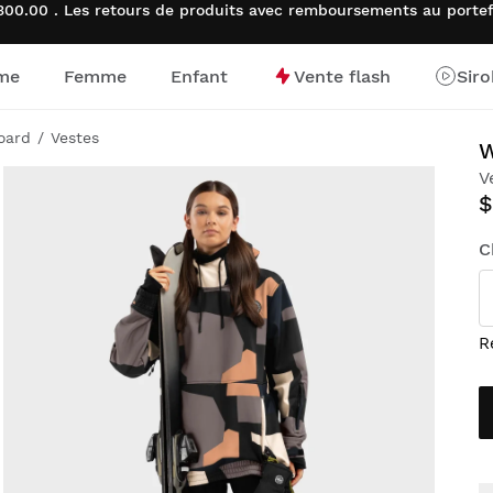
00.00 . Les retours de produits avec remboursements au porte
me
Femme
Enfant
Vente flash
Sir
d’accueil
oard
Vestes
V
$
C
R