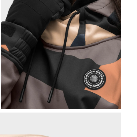
V
c
R
p