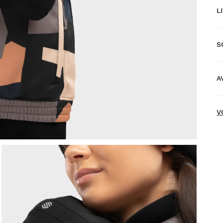
L
S
L
s
A
L
N
V
E
V
e