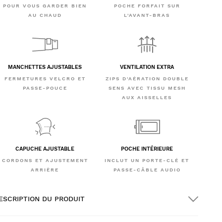
POUR VOUS GARDER BIEN
POCHE FORFAIT SUR
AU CHAUD
L'AVANT-BRAS
MANCHETTES AJUSTABLES
VENTILATION EXTRA
FERMETURES VELCRO ET
ZIPS D'AÉRATION DOUBLE
PASSE-POUCE
SENS AVEC TISSU MESH
AUX AISSELLES
CAPUCHE AJUSTABLE
POCHE INTÉRIEURE
CORDONS ET AJUSTEMENT
INCLUT UN PORTE-CLÉ ET
ARRIÈRE
PASSE-CÂBLE AUDIO
ESCRIPTION DU PRODUIT