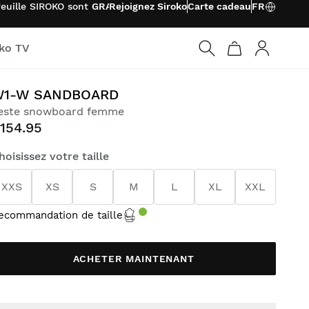
feuille SIROKO sont
GRATUITS
Rejoignez Siroko
Carte cadeau
FR
oko TV
Connexio
W1-W SANDBOARD
este snowboard femme
154.95
hoisissez votre taille
XXS
XS
S
M
L
XL
XXL
ecommandation de taille
ACHETER MAINTENANT