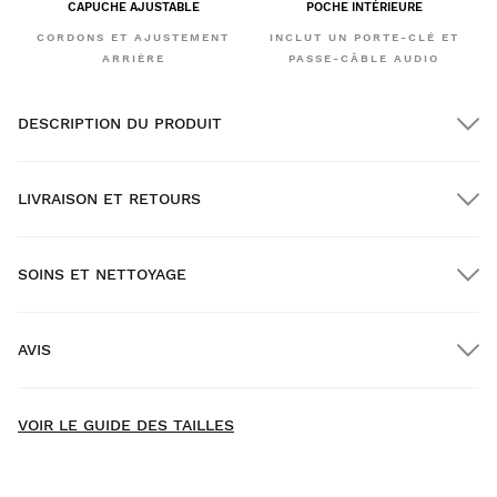
CAPUCHE AJUSTABLE
POCHE INTÉRIEURE
CORDONS ET AJUSTEMENT
INCLUT UN PORTE-CLÉ ET
ARRIÈRE
PASSE-CÂBLE AUDIO
DESCRIPTION DU PRODUIT
LIVRAISON ET RETOURS
SOINS ET NETTOYAGE
Livraison GRATUITE pour les commandes supérieures à
$300.00
AVIS
Livraison à domicile
GRATUITE
à partir de $300.00
New content loaded
- Il n'y a pas encore d'avis pour ce produit -
VOIR LE GUIDE DES TAILLES
Soyez le premier à rédiger un avis