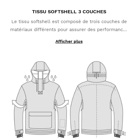
TISSU SOFTSHELL 3 COUCHES
Le tissu softshell est composé de trois couches de
matériaux différents pour assurer des performances
optimales. La couche externe, en polyester et
Afficher plus
élasthanne, vous protège contre la neige et la pluie
(colonne d'eau jusqu'à 10 000 mm). La couche
intermédiaire est constituée d'une membrane TPU
qui offre une protection coupe-vent tout en évacuant
la transpiration. La couche interne assure une
excellente isolation thermique grâce à son tissu
micro-polaire en polyester qui conserve la chaleur
corporelle.