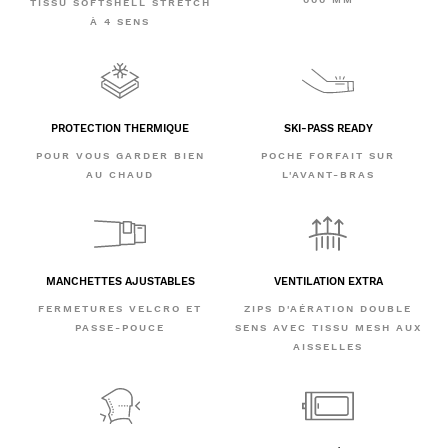
TISSU SOFTSHELL STRETCH
À 4 SENS
PROTECTION THERMIQUE
SKI-PASS READY
POUR VOUS GARDER BIEN
POCHE FORFAIT SUR
AU CHAUD
L'AVANT-BRAS
MANCHETTES AJUSTABLES
VENTILATION EXTRA
FERMETURES VELCRO ET
ZIPS D'AÉRATION DOUBLE
PASSE-POUCE
SENS AVEC TISSU MESH AUX
AISSELLES