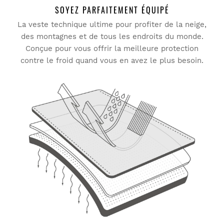
SOYEZ PARFAITEMENT ÉQUIPÉ
La veste technique ultime pour profiter de la neige,
des montagnes et de tous les endroits du monde.
Essayez nos produits dans le confort de votre chez-vous.
Conçue pour vous offrir la meilleure protection
Vous avez 30 jours à partir de la date de livraison pour
contre le froid quand vous en avez le plus besoin.
envoyer un retour.
Vous pouvez facilement retourner un produit de votre
commande depuis votre compte utilisateur.
Remboursement à votre moyen de
À partir de
$9.95
paiement originel