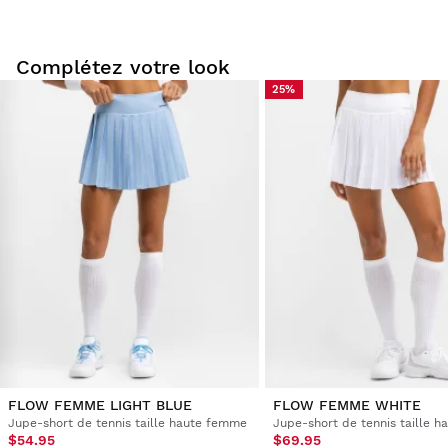
Complétez votre look
25%
Essayez nos produits dans le confort de votre chez-vous.
Vous avez 30 jours à partir de la date de livraison pour
envoyer un retour.
Vous pouvez facilement retourner un produit de votre
commande depuis votre compte utilisateur.
Remboursement à votre moyen de
À partir de
$9.95
paiement originel
FLOW FEMME LIGHT BLUE
FLOW FEMME WHITE
Jupe-short de tennis taille haute femme
Jupe-short de tennis taille 
$54.95
$69.95