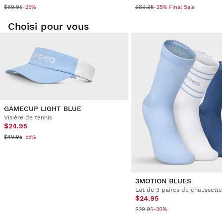
$69.95
$89.95
-25%
-25% Final Sale
Choisi pour vous
GAMECUP LIGHT BLUE
Visière de tennis
$24.95
$49.95
-55%
3MOTION BLUES
$24.95
$29.95
-20%