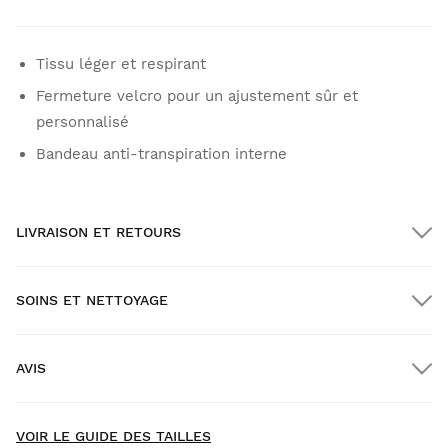
Tissu léger et respirant
Fermeture velcro pour un ajustement sûr et
personnalisé
Bandeau anti-transpiration interne
LIVRAISON ET RETOURS
SOINS ET NETTOYAGE
Livraison GRATUITE pour les commandes supérieures à
$300.00
AVIS
Livraison à domicile
GRATUITE
à partir de $300.00
VOIR LE GUIDE DES TAILLES