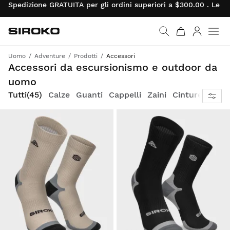
Spedizione GRATUITA per gli ordini superiori a $300.00 . Le re
Siroko.com
Vai alla home page
Accedi
Uomo
Adventure
Prodotti
Accessori
Immancabili in tutte le tue avventure. Qualità e funzionalità in ogni passo del cammino.
Accessori da escursionismo e outdoor da
uomo
Tutti
(45)
Calze
Guanti
Cappelli
Zaini
Cinture
Altri