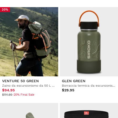
20%
VENTURE 50 GREEN
GLEN GREEN
Zaino da escursionismo da 50 L con copertura impermeabile
Borraccia termica da escursionismo
$94.95
$29.95
$114.95
-20% Final Sale