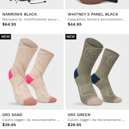
NARROWS BLACK
WHITNEY 5 PANEL BLACK
Marsupio 5L multifunzione escursionismo
Cappellino tecnico escursionismo tasche
$64.95
$44.95
NEW
NEW
GR3 SAND
GR3 GREEN
Calzini leggeri da escursionismo à metà polpaccio
Calzini leggeri da escursionismo à metà polpaccio
$29.95
$29.95