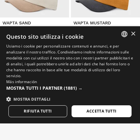
WAPTA SAND
WAPTA MUSTARD
Cappellino da escursionismo in velluto a coste
Cappellino da escursionismo in velluto a coste
×
$44.95
$44.95
Questo sito utilizza i cookie
Usiamo i cookie per personalizzare contenuti e annunci, e per
NEW
NEW
SPANISH
analizzare il nostro traffico. Condividiamo inoltre informazioni sulle
modalità con cui utilizzi il nostro sito con i nostri partner pubblicitari e
ENGLISH
di analisi, i quali potrebbero unirle ad altri dati che hai fornito loro o
che hanno raccolto in base alle tue modalità di utilizzo del loro
GREEK
servizio.
Más información
DANISH
MOSTRA TUTTI I PARTNER
(1881) →
GERMAN
MOSTRA DETTAGLI
FINNISH
RIFIUTA TUTTI
ACCETTA TUTTI
FRENCH
DUTCH
SEQUOIA BLACK
SEQUOIA GREEN
POLISH
Berretto da escursionismo in maglia a nido d’ape
Berretto da escursionismo in maglia a nido d’ape