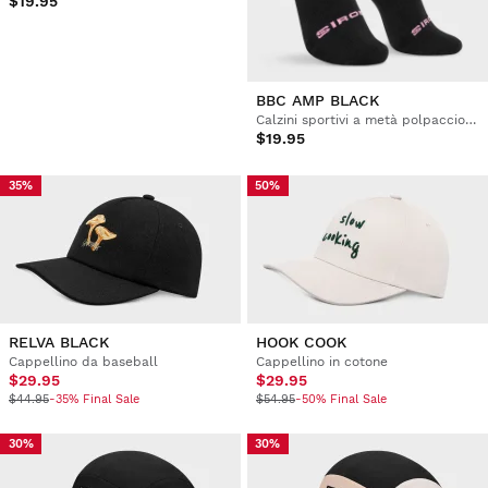
$19.95
BBC AMP BLACK
Calzini sportivi a metà polpaccio Boombastic
$19.95
35%
50%
RELVA BLACK
HOOK COOK
Cappellino da baseball
Cappellino in cotone
$29.95
$29.95
$44.95
-35% Final Sale
$54.95
-50% Final Sale
30%
30%