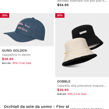
Berretto invernale con pon pon Real Sporting de Gijón 120° anniversario
$54.95
30%
30%
GUNG GOLDEN
Cappellino in denim
$39.95
$54.95
-30% Final Sale
DOBBLE
Cappello alla pescatora trapuntato reversibile in sherpa
$29.95
$39.95
-30% Final Sale
Occhiali da sole da uomo - Fino al