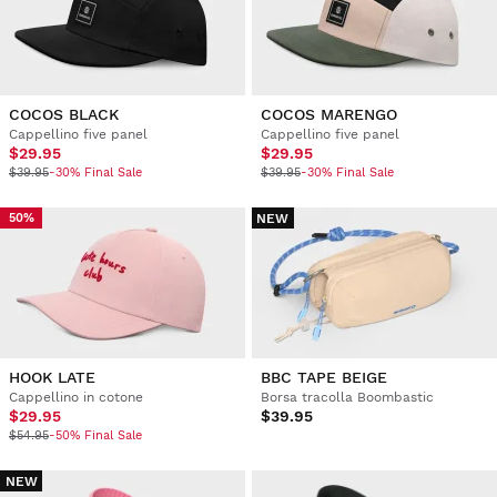
COCOS BLACK
COCOS MARENGO
Cappellino five panel
Cappellino five panel
$29.95
$29.95
$39.95
-30% Final Sale
$39.95
-30% Final Sale
NEW
50%
HOOK LATE
BBC TAPE BEIGE
Cappellino in cotone
Borsa tracolla Boombastic
$29.95
$39.95
$54.95
-50% Final Sale
NEW