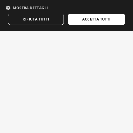
GERMAN
NEW
2 x 1
MOSTRA DETTAGLI
FINNISH
RIFIUTA TUTTI
ACCETTA TUTTI
FRENCH
DUTCH
POLISH
FLIER GREEN TORTOISE
ICONIC KYOTO
KOREAN
Occhiali da sole Aviator
Occhiali da sole in acetato riciclato
$94.95
$84.95
NORWEGIAN
NEW
NEW
CZECH
ITALIAN
PORTUGUESE
SWEDISH
CHINESE (SIMPLIFIED)
FLIER TOTAL BLACK
LOOP BERRY
Occhiali da sole Aviator
Occhiali da sole rotondi
JAPANESE
$94.95
$94.95