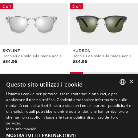
2 x 1
2 x 1
SKYLINE
HUDSON
Occhiali da sole alla moda acciaio inox
Occhiali da sole alla moda acciaio inox
$84.95
$84.95
2 x 1
×
Questo sito utilizza i cookie
Usiamo i cookie per personalizzare contenuti e annunci, e per
SPANISH
analizzare il nostro traffico. Condividiamo inoltre informazioni sulle
modalità con cui utilizzi il nostro sito con i nostri partner pubblicitari e
ENGLISH
di analisi, i quali potrebbero unirle ad altri dati che hai fornito loro o
che hanno raccolto in base alle tue modalità di utilizzo del loro
X1 PHOTOCHROMIC BELGIUM
TEMPLE
GREEK
servizio.
Occhiali fotocromatici Premium
Occhiali da sole in acetato riciclato
Más información
DANISH
$139.95
$84.95
MOSTRA TUTTI I PARTNER
(1881) →