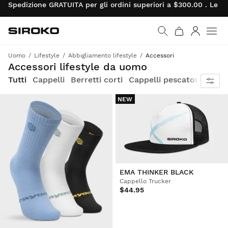
Spedizione GRATUITA per gli ordini superiori a $300.00 . Le re
Siroko.com
Vai alla home page
Accedi
Uomo
Lifestyle
Abbigliamento lifestyle
Accessori
Accessori funzionali e versatili, capaci di dare personalità e stile a qualsiasi outfit
Accessori lifestyle da uomo
Tutti
Cappelli
Berretti corti
Cappelli pescatore
Calz
NEW
EMA THINKER BLACK
Cappello Trucker
$44.95