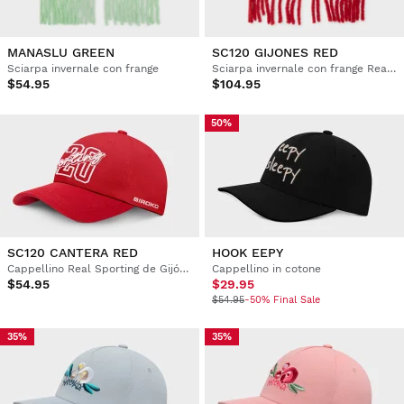
MANASLU GREEN
SC120 GIJONES RED
Sciarpa invernale con frange
Sciarpa invernale con frange Real Sporting de Gijón 120° anniversario
$54.95
$104.95
50%
SC120 CANTERA RED
HOOK EEPY
Cappellino Real Sporting de Gijón 120° anniversario
Cappellino in cotone
$54.95
$29.95
$54.95
-50% Final Sale
35%
35%