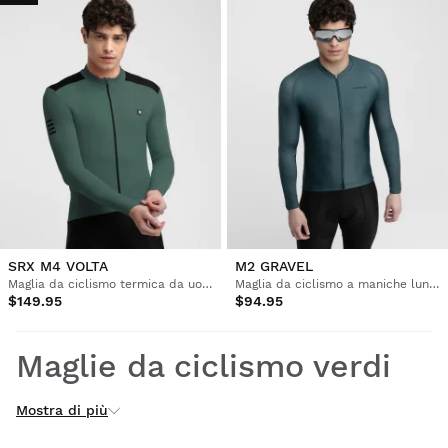
SRX M4 VOLTA
M2 GRAVEL
Maglia da ciclismo termica da uomo
Maglia da ciclismo a maniche lunghe uomo
$149.95
$94.95
Maglie da ciclismo verdi
Mostra di più
Esplorate la nostra collezione di maglie da ciclismo verdi, la
scelta fresca e vivace per le vostre uscite in bicicletta.