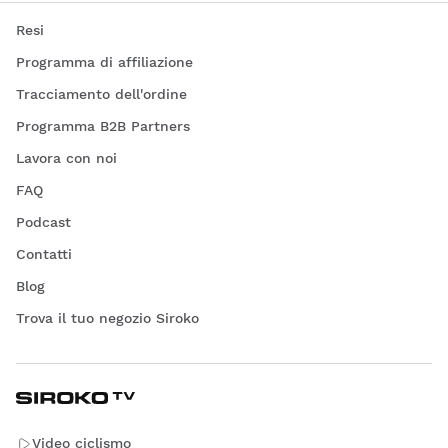
Maglie da ciclismo a maniche corte
Resi
Maglie da ciclismo nere
Maglie da ciclismo bianche
Programma di affiliazione
Maglie rosse
Tracciamento dell'ordine
Maglie donna
Programma B2B Partners
Lavora con noi
FAQ
Podcast
Contatti
Blog
Trova il tuo negozio Siroko
Video ciclismo