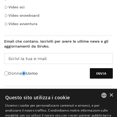
Video sci
Video snowboard
Video avventura
Email che contano. Iscriviti per avere le ultime news e gli
aggiornamenti da Siroko.
Scrivi la tua e-mail
Donna
Uomo
INVIA
×
ITALIANO
Questo sito utilizza i cookie
Usiamo i cookie per personalizzare contenuti e annunci, e per
SPANISH
analizzare il nostro traffico. Condividiamo inoltre informazioni sulle
modalità con cui utilizzi il nostro sito con i nostri partner pubblicitari e