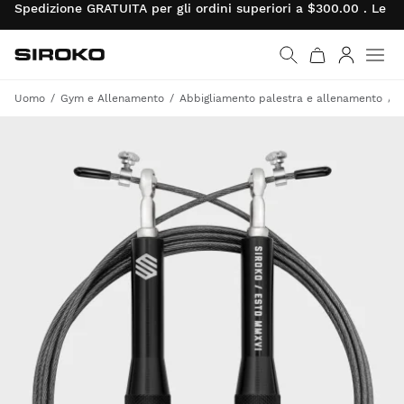
Spedizione GRATUITA per gli ordini superiori a $300.00 . Le re
Siroko.com
Vai alla home page
Accedi
Uomo
Gym e Allenamento
Abbigliamento palestra e allenamento
A