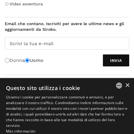
Video avventura
Email che contano. Iscriviti per avere le ultime news e gli
aggiornamenti da Siroko.
Scrivi la tua e-mail
Donna
Uomo
INVIA
×
ITALIANO
Questo sito utilizza i cookie
Usiamo i cookie per personalizzare contenuti e annunci, e per
SPANISH
analizzare il nostro traffico. Condividiamo inoltre informazioni sulle
modalità con cui utilizzi il nostro sito con i nostri partner pubblicitari e
ENGLISH
di analisi, i quali potrebbero unirle ad altri dati che hai fornito loro o
che hanno raccolto in base alle tue modalità di utilizzo del loro
GREEK
servizio.
Avviso legale
Informazioni sui cookies
Termini e condizioni
Más información
DANISH