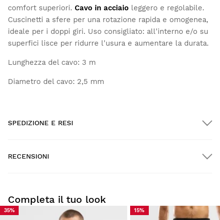
comfort superiori.
Cavo in acciaio
leggero e regolabile.
Cuscinetti a sfere per una rotazione rapida e omogenea,
ideale per i doppi giri. Uso consigliato: all'interno e/o su
superfici lisce per ridurre l'usura e aumentare la durata.
Lunghezza del cavo: 3 m
Diametro del cavo: 2,5 mm
SPEDIZIONE E RESI
RECENSIONI
Spedizione GRATUITA per gli ordini superiori a $300.00
- Per il momento non ci sono recensioni su questo prodotto
New content loaded
-
Consegna a domicilio
GRATIS
oltre $300.00
Completa il tuo look
Sii il primo a scrivere una recensione
35%
15%