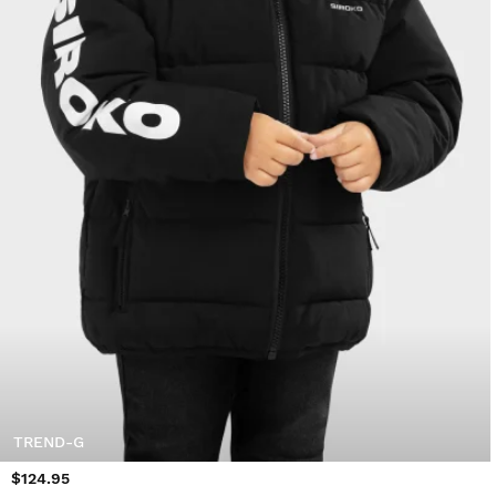
TREND-G
$124.95