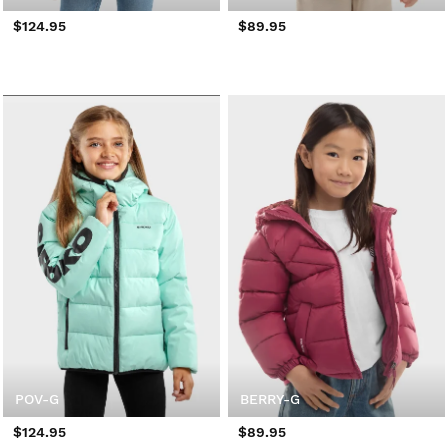
$124.95
$89.95
POV-G
BERRY-G
$124.95
$89.95