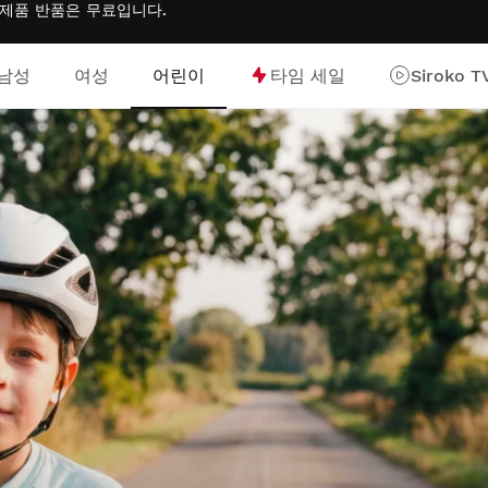
는 제품 반품은
무료
입니다.
남성
여성
어린이
타임 세일
Siroko T