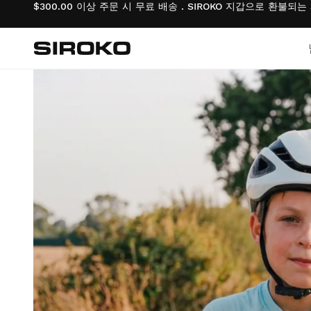
$300.00 이상 주문 시 무료 배송 . SIROKO 지갑으로 환불되
Siroko.com
홈페이지로 이동
사이클링
사이클링
라이프스타일 소년
체육관 및 교육
체육관 및 교육
라이프스타일 걸
모험
모험
사이클링 소년
빠델
빠델
사이클링 걸
테니스
테니스
스키 & 스노보드 소년
골프
골프
스키 & 스노보드 소녀
스키 & 스노보드
스키 & 스노보드
축구