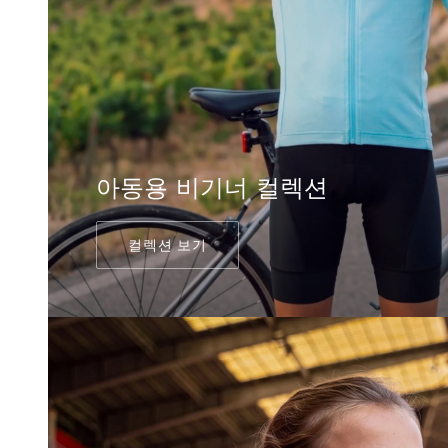
아동용 비기너 컬렉션
컬렉션 보기