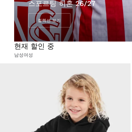
스포르팅 히혼 26/27
컬렉션 보기
현재 할인 중
남성
여성