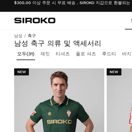
$300.00 이상 주문 시 무료 배송 . SIROKO 지갑으로 환불되
Siroko.com
홈페이지로 이동
남성
축구
축구에 대한 열정을 불태우세요
남성 축구 의류 및 액세서리
사이클링
사이클링
라이프스타일 소년
모두
(31)
재킷
티셔츠
폴로 셔츠
후드티
바지
체육관 및 교육
체육관 및 교육
라이프스타일 걸
NEW
NEW
모험
모험
사이클링 소년
빠델
빠델
사이클링 걸
테니스
테니스
스키 & 스노보드 소년
골프
골프
스키 & 스노보드 소녀
스키 & 스노보드
스키 & 스노보드
축구