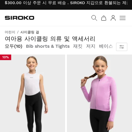
$300.00 이상 주문 시 무료 배송 . SIROKO 지갑으로 환불되는 제
Siroko.com
홈페이지로 이동
로그인
어린이
사이클링 걸
편안하고 안전하게 사이클링을 즐기기 위한 컬렉션
여아용 사이클링 의류 및 액세서리
모두
(10)
Bib shorts & Tights
재킷
저지
베이스 레이어 
10%