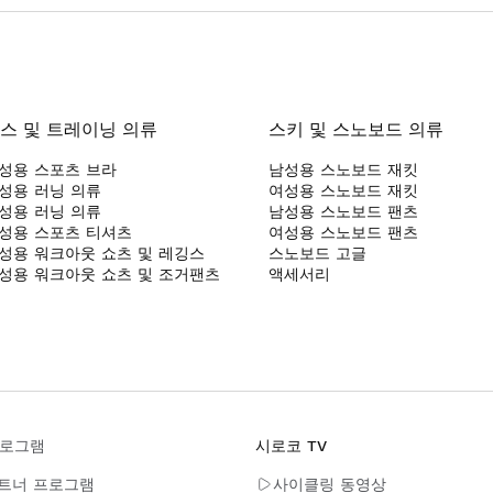
, 안전한 보관을 위한 내부 및 외부 포켓, 눈이 몸에 닿는 것을 방
있습니다. 조절 가능한 커프스와 반사 디테일로 어두운 곳에서도 가시
되는 이 자켓은 기능뿐만 아니라 미적으로도 매력적이어서 모든 소녀
스 및 트레이닝 의류
스키 및 스노보드 의류
성용 스포츠 브라
남성용 스노보드 재킷
성용 러닝 의류
여성용 스노보드 재킷
성용 러닝 의류
남성용 스노보드 팬츠
성용 스포츠 티셔츠
여성용 스노보드 팬츠
성용 워크아웃 쇼츠 및 레깅스
스노보드 고글
성용 워크아웃 쇼츠 및 조거팬츠
액세서리
프로그램
시로코 TV
파트너 프로그램
사이클링 동영상