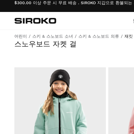
$300.00 이상 주문 시 무료 배송 . SIROKO 지갑으로 환불되
Siroko.com
홈페이지로 이동
어린이
스키 & 스노보드 소녀
스키 & 스노보드 의류
재킷
스노우보드 자켓 걸
사이클링
사이클링
라이프스타일 소년
체육관 및 교육
체육관 및 교육
라이프스타일 걸
모험
모험
사이클링 소년
빠델
빠델
사이클링 걸
테니스
테니스
스키 & 스노보드 소년
골프
골프
스키 & 스노보드 소녀
스키 & 스노보드
스키 & 스노보드
축구