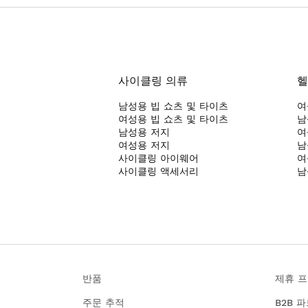
있고 방수 지퍼가 있는 재킷을 선택하는 것이 중요합니다.
또한 많은 여아용 스노우 재킷에는 조절 및 탈부착이 가능한 후드
지하는 내부 스노우 스커트와 같은 실용적인 기능이 포함되어 
성을 높여주는 것도 장점입니다. 다양한 색상과 스타일로 제공
들이 자신의 개성을 반영하는 자켓을 찾을 수 있습니다.
사이클링 의류
헬
남성용 빕 쇼츠 및 타이츠
여
여성용 빕 쇼츠 및 타이츠
남
남성용 저지
여
여성용 저지
남
사이클링 아이웨어
여
사이클링 액세서리
남
반품
제휴 
주문 추적
B2B 