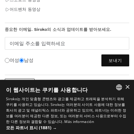
어드벤처 동영상
중요한 이메일. Siroko의 소식과 업데이트를 받아보세요.
이메일 주소를 입력하세요
여성
남성
보내기
×
한국어
이 웹사이트는 쿠키를 사용합니다
Siroko는 개인 맞춤형 콘텐츠와 광고를 제공하고 트래픽을 분석하기 위해
SPANISH
쿠키를 사용하고 있습니다. Siroko는 여러분의 사이트 사용에 대한 정보를
회사의 광고 및 애널리틱스 파트너와 공유하고 있으며, 파트너는 이러한 정
ENGLISH
보를 여러분이 제공한 다른 정보, 또는 여러분의 서비스 사용으로부터 수집
한 다른 정보와 결합할 수 있습니다.
Más información
GREEK
법적 고지
쿠키
이용 약관
이미지 내 AI
사이트맵
모든 파트너 표시
(1881) →
DANISH