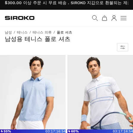
$300.00 이상 주문 시 무료 배송 . SIROKO 지갑으로 환불되는 제
Siroko.com
홈페이지로 이동
로그인
남성
테니스
테니스 의류
폴로 셔츠
코트 안팎에서 최상의 편안함과 퍼포먼스 제공
남성용 테니스 폴로 셔츠
55%
03
:
17
:
16
:
54
60%
03
:
17
:
16
:
54