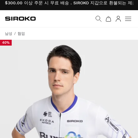
$300.00 이상 주문 시 무료 배송 . SIROKO 지갑으로 환불되는 제
Siroko.com
홈페이지로 이동
로그인
남성
협업
40%