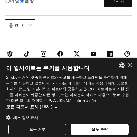
여성
남성
보내기
한국어
×
이 웹사이트는 쿠키를 사용합니다
법적 고지
쿠키
이용 약관
이미지 내 AI
사이트맵
Siroko는 개인 맞춤형 콘텐츠와 광고를 제공하고 트래픽을 분석하기 위해
© 2026 Siroko
SPANISH
쿠키를 사용하고 있습니다. Siroko는 여러분의 사이트 사용에 대한 정보를
회사의 광고 및 애널리틱스 파트너와 공유하고 있으며, 파트너는 이러한 정
ENGLISH
보를 여러분이 제공한 다른 정보, 또는 여러분의 서비스 사용으로부터 수집
한 다른 정보와 결합할 수 있습니다.
Más información
GREEK
모든 파트너 표시
(1881) →
DANISH
세부 정보 표시
GERMAN
모두 거부
모두 수락
FINNISH