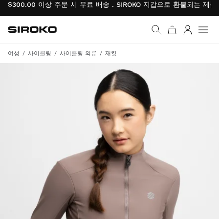
$300.00 이상 주문 시 무료 배송 . SIROKO 지갑으로 환불되는 제
Siroko.com
홈페이지로 이동
로그인
여성
사이클링
사이클링 의류
재킷