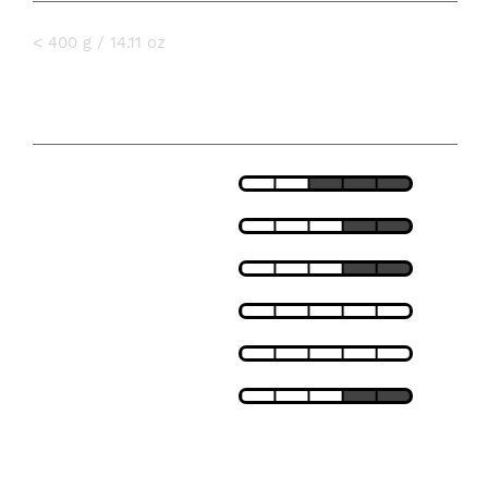
< 400 g / 14.11 oz
특징
가벼움
적합
통기성
단열
방풍
방수
온도 허용치