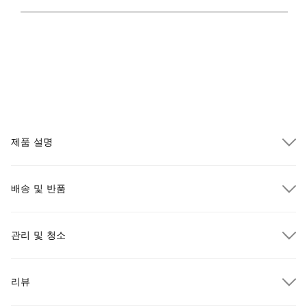
32
59
F
F
최소
최대
제품 설명
배송 및 반품
관리 및 청소
$300.00 이상 주문 시 무료 배송
리뷰
택배
$300.00 이상 주문 시
무료