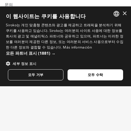
문의
×
블로그
이 웹사이트는 쿠키를 사용합니다
Siroko 매장 찾기
Siroko는 개인 맞춤형 콘텐츠와 광고를 제공하고 트래픽을 분석하기 위해
SPANISH
쿠키를 사용하고 있습니다. Siroko는 여러분의 사이트 사용에 대한 정보를
회사의 광고 및 애널리틱스 파트너와 공유하고 있으며, 파트너는 이러한 정
ENGLISH
보를 여러분이 제공한 다른 정보, 또는 여러분의 서비스 사용으로부터 수집
한 다른 정보와 결합할 수 있습니다.
Más información
GREEK
모든 파트너 표시
(1881) →
DANISH
사이클링 동영상
세부 정보 표시
GERMAN
스키 동영상
모두 거부
모두 수락
FINNISH
스노보드 동영상
어드벤처 동영상
FRENCH
DUTCH
J1-W BORDALA
$114.95
중요한 이메일. Siroko의 소식과 업데이트를 받아보세요.
POLISH
지금 쇼핑하세요
KOREAN
이메일 주소를 입력하세요
NORWEGIAN