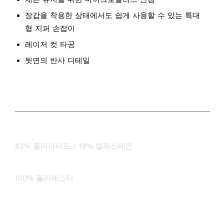
장갑을 착용한 상태에서도 쉽게 사용할 수 있는 특대
형 지퍼 손잡이
레이저 컷 타공
뒷면의 반사 디테일
구성
주요 원단:
82% 폴리아미드 / 18% 엘라스테인
안감:
100% 폴리에스터
무게