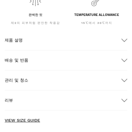
완벽한 핏
TEMPERATURE ALLOWANCE
제2의 피부처럼 편안한 착용감
15℃에서 30℃까지
제품 설명
배송 및 반품
관리 및 청소
$300.00 이상 주문 시 무료 배송
리뷰
택배
$300.00 이상 주문 시
무료
New content loaded
- No reviews collected for this product yet -
VIEW SIZE GUIDE
Be the first to write a review