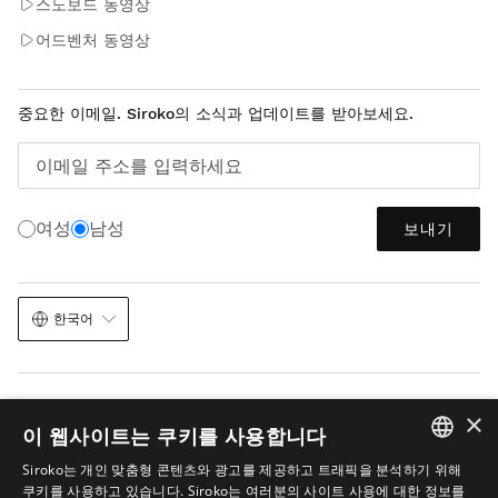
스노보드 동영상
어드벤처 동영상
중요한 이메일. Siroko의 소식과 업데이트를 받아보세요.
이메일 주소를 입력하세요
여성
남성
보내기
한국어
×
이 웹사이트는 쿠키를 사용합니다
Siroko는 개인 맞춤형 콘텐츠와 광고를 제공하고 트래픽을 분석하기 위해
법적 고지
쿠키
이용 약관
이미지 내 AI
사이트맵
SPANISH
쿠키를 사용하고 있습니다. Siroko는 여러분의 사이트 사용에 대한 정보를