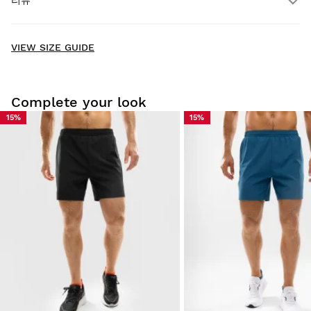
리뷰
택배
$300.00 이상 주문 시
무료
New content loaded
- No reviews collected for this product yet -
VIEW SIZE GUIDE
Be the first to write a review
Complete your look
15%
15%
집에서 편안하게 저희 제품을 입어보세요. 배송일로부터 30일 이
내에 반품하실 수 있습니다.
사용자 계정에서 주문하신 상품을 쉽고 빠르게 반품하실 수 있습
니다.
원래 결제 수단으로 환불해 드립니다.
$9.95부터