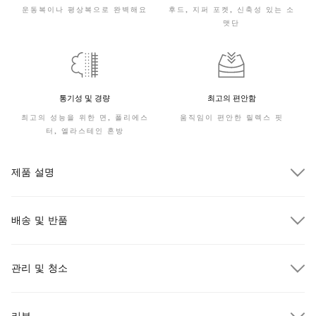
운동복이나 평상복으로 완벽해요
후드, 지퍼 포켓, 신축성 있는 소
맷단
통기성 및 경량
최고의 편안함
최고의 성능을 위한 면, 폴리에스
움직임이 편안한 릴렉스 핏
터, 엘라스테인 혼방
제품 설명
배송 및 반품
관리 및 청소
$300.00 이상 주문 시 무료 배송