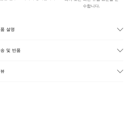
수합니다.
품 설명
송 및 반품
리뷰
300.00 이상 주문 시 무료 배송
ew content loaded
- No reviews collected for this product yet -
택배
$300.00 이상 주문 시
무료
Be the first to write a review