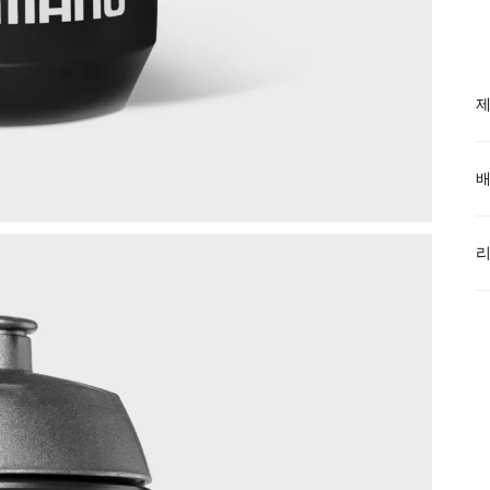
제
배
$
N