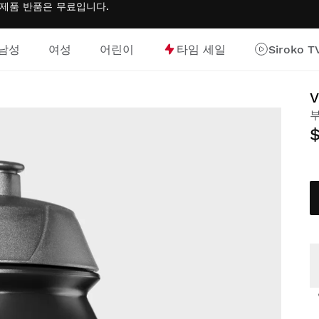
는 제품 반품은
무료
입니다.
남성
여성
어린이
타임 세일
Siroko T
V
부