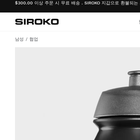
$300.00 이상 주문 시 무료 배송 . SIROKO 지갑으로 환불되
Siroko.com
홈페이지로 이동
남성
협업
사이클링
사이클링
라이프스타일 소년
체육관 및 교육
체육관 및 교육
라이프스타일 걸
모험
모험
사이클링 소년
빠델
빠델
사이클링 걸
테니스
테니스
스키 & 스노보드 소년
골프
골프
스키 & 스노보드 소녀
스키 & 스노보드
스키 & 스노보드
축구