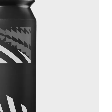
집
내
사
니
원