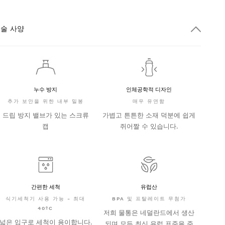
술 사양
누수 방지
인체공학적 디자인
추가 보안을 위한 내부 밀봉
매우 유연함
드립 방지 밸브가 있는 스크류
가볍고 튼튼한 소재 덕분에 쉽게
캡
쥐어짤 수 있습니다.
간편한 세척
유럽산
식기세척기 사용 가능 - 최대
BPA 및 프탈레이트 무첨가
40ºC
저희 물통은 네덜란드에서 생산
넓은 입구로 세척이 용이합니다.
되며 모든 최신 유럽 표준을 준