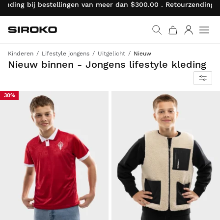
ending bij bestellingen van meer dan $300.00 . Retourzendingen
Siroko.com
Ga naar de homepage
Inloggen
Kinderen
Lifestyle jongens
Uitgelicht
Nieuw
Nieuwe kleuren en stijlen: meer kledingstukken en accessoires voor een stijl reset
Nieuw binnen - Jongens lifestyle kleding
30%