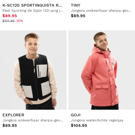
K-SC120 SPORTINGUISTA RED
TINY
Real Sporting de Gijón 120-jarig jubilieum poloshirt kids
Jongens omkeerbaar sherpa-gevoerd vest
$89.95
$89.95
$124.95
-30%
EXPLORER
GOJI
Jongens omkeerbaar sherpa-gevoerd vest
Jongens waterdichte regenjas
$89.95
$104.95