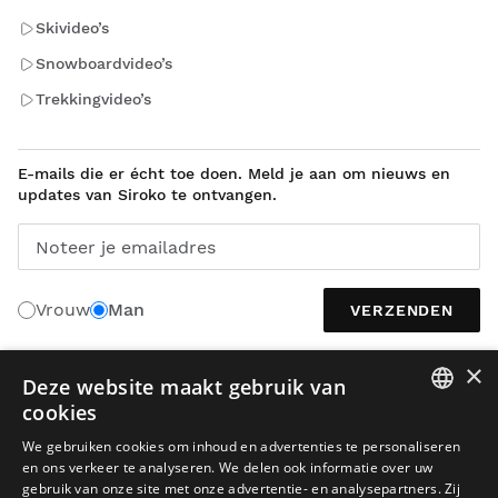
Skivideo’s
Snowboardvideo’s
Trekkingvideo’s
E-mails die er écht toe doen. Meld je aan om nieuws en
updates van Siroko te ontvangen.
Noteer je emailadres
Vrouw
Man
VERZENDEN
×
Deze website maakt gebruik van
NEDERLANDS
cookies
SPANISH
We gebruiken cookies om inhoud en advertenties te personaliseren
en ons verkeer te analyseren. We delen ook informatie over uw
ENGLISH
gebruik van onze site met onze advertentie- en analysepartners. Zij