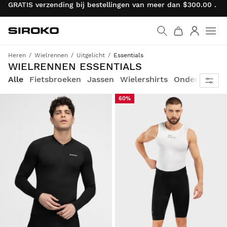
GRATIS verzending bij bestellingen van meer dan $300.00 . R
Siroko.com
Ga naar de homepage
Inloggen
Heren
Wielrennen
Uitgelicht
Essentials
Core collectie: kwaliteitskleding en -accessoires voor beginners tegen scherpe prijzen
WIELRENNEN ESSENTIALS
Alle
Fietsbroeken
Jassen
Wielershirts
Ondershirts
60%