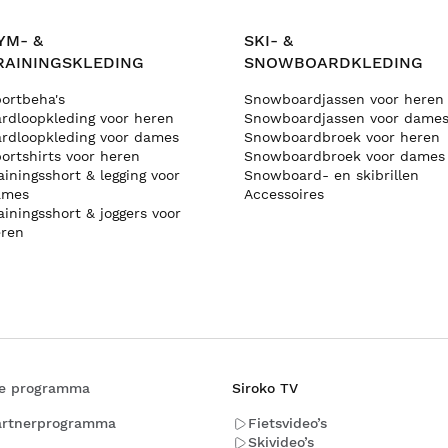
YM- &
SKI- &
RAININGSKLEDING
SNOWBOARDKLEDING
ortbeha's
Snowboardjassen voor heren
rdloopkleding voor heren
Snowboardjassen voor dame
rdloopkleding voor dames
Snowboardbroek voor heren
ortshirts voor heren
Snowboardbroek voor dames
ainingsshort & legging voor
Snowboard- en skibrillen
ames
Accessoires
ainingsshort & joggers voor
ren
ate programma
Siroko TV
artnerprogramma
Fietsvideo’s
Skivideo’s