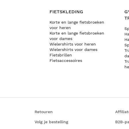
FIETSKLEDING
G
T
Korte en lange fietsbroeken
voor heren
Sp
Korte en lange fietsbroeken
Ha
voor dames
Ha
Wielershirts voor heren
Sp
Wielershirts voor dames
Tr
Fietsbrillen
d
Fietsaccessoires
Tr
he
Retouren
Affili
Volg je bestelling
B2B-p