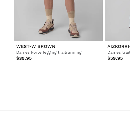
Voetbal
Lifestyle
Lifestyle
Voetbal
Voetbal
Collabs
Collabs
WEST-W BROWN
AIZKORRI
Dames korte legging trailrunning
$39.95
$59.95
Alles bekijken Heren
Alles bekijken Dames
Alles bekijken Kinderen