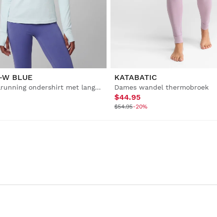
-W BLUE
KATABATIC
Dames trailrunning ondershirt met lange mouwen
Dames wandel thermobroek
$44.95
$54.95
-20%