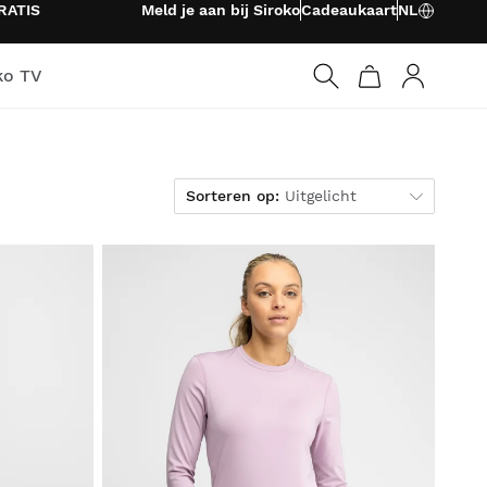
RATIS
Meld je aan bij Siroko
Cadeaukaart
NL
ko TV
Inloggen
Sorteren op
Sorteren op:
Uitgelicht