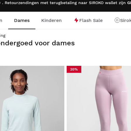
 . Retourzendingen met terugbetaling naar SIROKO wallet zijn
G
n
Dames
Kinderen
Flash Sale
Siro
ge
ing
ondergoed voor dames
20%