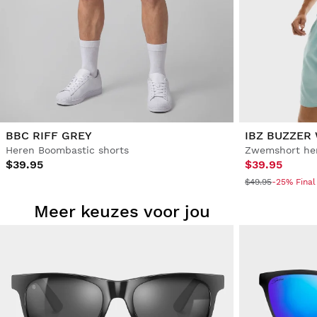
BBC RIFF GREY
IBZ BUZZER
Heren Boombastic shorts
Zwemshort he
$39.95
$39.95
$49.95
-25% Final
Meer keuzes voor jou