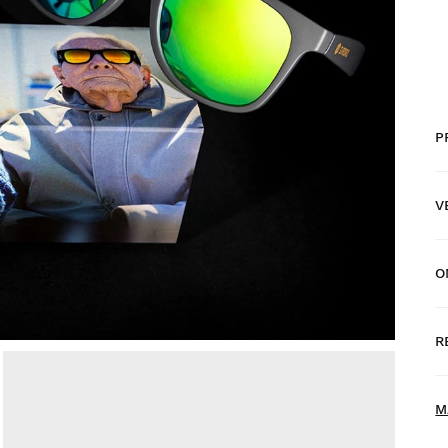
P
V
O
G
d
R
T
M