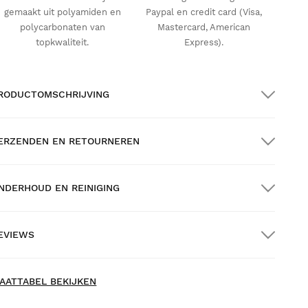
gemaakt uit polyamiden en
Paypal en credit card (Visa,
polycarbonaten van
Mastercard, American
topkwaliteit.
Express).
RODUCTOMSCHRIJVING
ERZENDEN EN RETOURNEREN
NDERHOUD EN REINIGING
RATIS verzending bij bestellingen van meer
an $300.00
EVIEWS
huisbezorging
AATTABEL BEKIJKEN