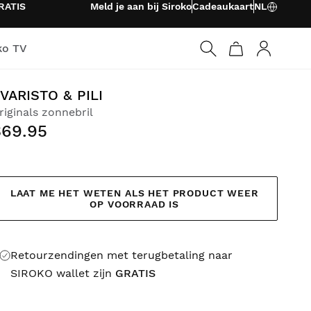
RATIS
Meld je aan bij Siroko
Cadeaukaart
NL
ko TV
Inloggen
VARISTO & PILI
riginals zonnebril
$69.95
LAAT ME HET WETEN ALS HET PRODUCT WEER
OP VOORRAAD IS
Retourzendingen met terugbetaling naar
SIROKO wallet zijn
GRATIS