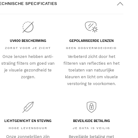
ECHNISCHE SPECIFICATIES
UV400 BESCHERMING
GEPOLARISEERDE LENZEN
ZORGT VOOR JE ZICHT
GEEN OOGVERMOEIDHEID
Onze lenzen hebben anti-
Verbeterd zicht door het
straling filters om goed van
filteren van reflecties en het
je visuele gezondheid te
toelaten van natuurlijke
zorgen.
kleuren en licht om visuele
verstoring te voorkomen.
LICHTGEWICHT EN STEVING
BEVEILIGDE BETALING
HOGE LEVENSDUUR
JE DATA IS VEILIG
Onze zonnebrillen zijn
Beveiligde betaling met