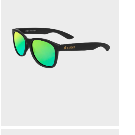
P
v
V
p
J
b