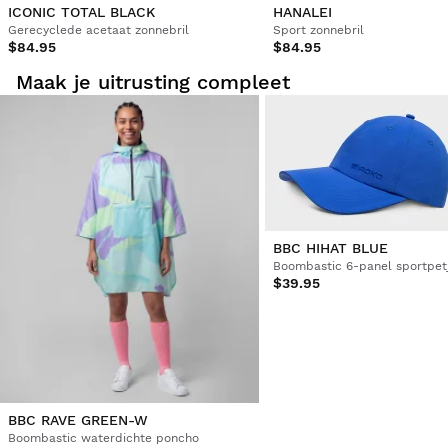
ICONIC TOTAL BLACK
HANALEI
Marco Di Marzio
Gerecyclede acetaat zonnebril
Sport zonnebril
$84.95
$84.95
Uitstekende prijs/kwaliteitsverhouding
Maak je uitrusting compleet
1 persoon vond(en) deze review nuttig.
Vond je dit een nuttige review?
Ja
Melden
Deel
4 jaar geleden
1
2
3
4
5
BBC HIHAT BLUE
Boombastic 6-panel sportpet
$39.95
BBC RAVE GREEN-W
Boombastic waterdichte poncho