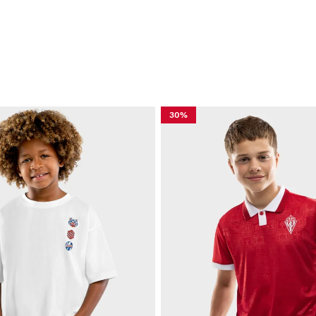
Vo
C
B
30%
Vo