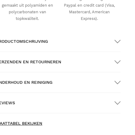
gemaakt uit polyamiden en
Paypal en credit card (Visa,
polycarbonaten van
Mastercard, American
topkwaliteit.
Express).
RODUCTOMSCHRIJVING
ERZENDEN EN RETOURNEREN
NDERHOUD EN REINIGING
RATIS verzending bij bestellingen van meer
an $300.00
EVIEWS
huisbezorging
ew content loaded
.00
AATTABEL BEKIJKEN
ebaseerd op 9 reviews