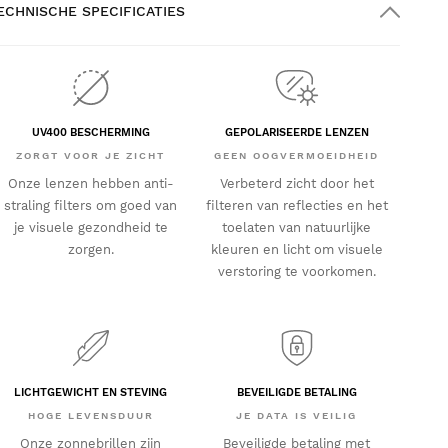
ECHNISCHE SPECIFICATIES
UV400 BESCHERMING
GEPOLARISEERDE LENZEN
ZORGT VOOR JE ZICHT
GEEN OOGVERMOEIDHEID
Onze lenzen hebben anti-
Verbeterd zicht door het
straling filters om goed van
filteren van reflecties en het
je visuele gezondheid te
toelaten van natuurlijke
zorgen.
kleuren en licht om visuele
verstoring te voorkomen.
LICHTGEWICHT EN STEVING
BEVEILIGDE BETALING
HOGE LEVENSDUUR
JE DATA IS VEILIG
Onze zonnebrillen zijn
Beveiligde betaling met