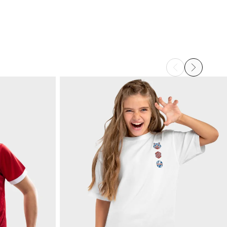
nd je dit een nuttige review?
Ja
Melden
Deel
3 jaar geleden
Geverifieerde klant
aroline Fouassier
eschermend en mooi 
nd je dit een nuttige review?
Ja
Melden
Deel
3 jaar geleden
1
2
3