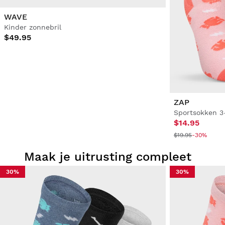
WAVE
Kinder zonnebril
$49.95
ZAP
Sportsokken 3
$14.95
$19.95
-30%
Maak je uitrusting compleet
30%
30%