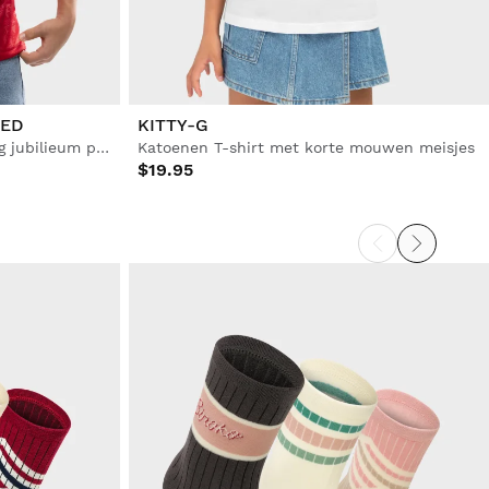
RED
KITTY-G
Real Sporting de Gijón 120-jarig jubilieum poloshirt kids
Katoenen T-shirt met korte mouwen meisjes
$19.95