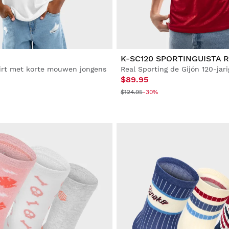
K-SC120 SPORTINGUISTA 
irt met korte mouwen jongens
$89.95
$124.95
-30%