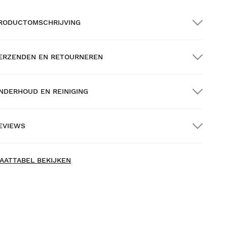
RODUCTOMSCHRIJVING
ERZENDEN EN RETOURNEREN
NDERHOUD EN REINIGING
RATIS verzending bij bestellingen van meer
an $300.00
EVIEWS
huisbezorging
ew content loaded
- Nog geen reviews voor dit product -
AATTABEL BEKIJKEN
Schrijf als eerste een review