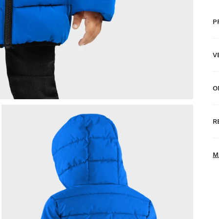
P
V
O
G
d
R
T
N
M