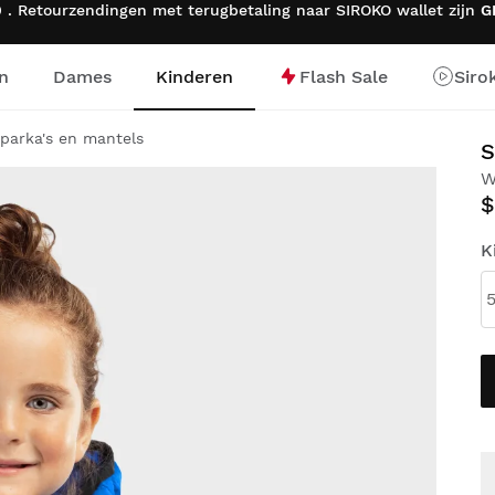
 . Retourzendingen met terugbetaling naar SIROKO wallet zijn
G
n
Dames
Kinderen
Flash Sale
Siro
ge
 parka's en mantels
W
$
K
5