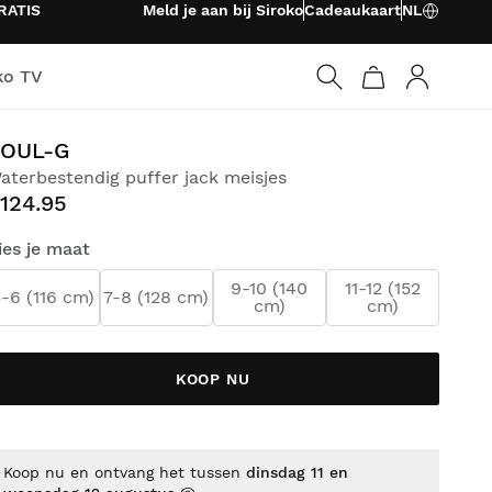
RATIS
Meld je aan bij Siroko
Cadeaukaart
NL
ko TV
Inloggen
SOUL-G
aterbestendig puffer jack meisjes
124.95
ies je maat
9-10 (140
11-12 (152
-6 (116 cm)
7-8 (128 cm)
cm)
cm)
KOOP NU
Koop nu en ontvang het tussen
dinsdag 11 en