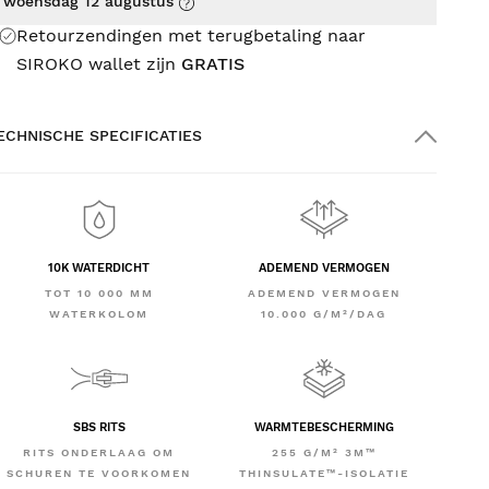
woensdag 12 augustus
Retourzendingen met terugbetaling naar
SIROKO wallet zijn
GRATIS
ECHNISCHE SPECIFICATIES
10K WATERDICHT
ADEMEND VERMOGEN
TOT 10 000 MM
ADEMEND VERMOGEN
WATERKOLOM
10.000 G/M²/DAG
SBS RITS
WARMTEBESCHERMING
RITS ONDERLAAG OM
255 G/M² 3M™
SCHUREN TE VOORKOMEN
THINSULATE™-ISOLATIE