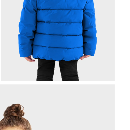
P
v
V
p
J
b