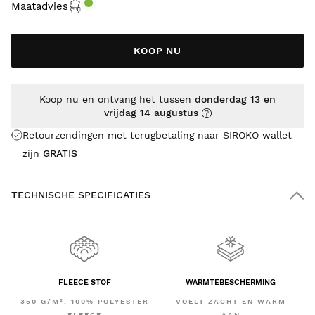
Maatadvies
KOOP NU
Koop nu en ontvang het tussen
donderdag 13 en
vrijdag 14 augustus
Retourzendingen met terugbetaling naar SIROKO wallet
zijn
GRATIS
TECHNISCHE SPECIFICATIES
FLEECE STOF
WARMTEBESCHERMING
350 G/M², 100% POLYESTER
VOELT ZACHT EN WARM
FLEECE
AAN