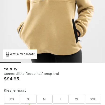
Wat is mijn maat?
YARI-W
Dames dikke fleece half-snap trui
$94.95
Kies je maat
XS
S
M
L
XL
XXL