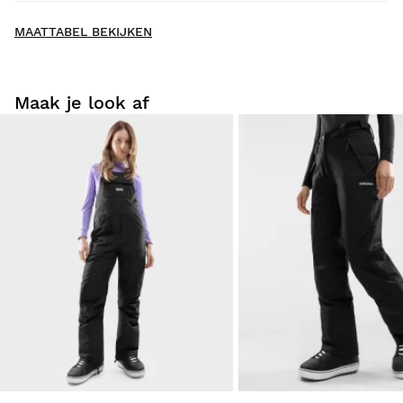
New content loaded
- Nog geen reviews voor dit product -
MAATTABEL BEKIJKEN
Schrijf als eerste een review
Maak je look af
Probeer onze producten lekker thuis uit. Je hebt 30 dagen
vanaf de leverdatum om een retourzending te doen.
Vanuit je gebruikersaccount kun je eenvoudig en snel een
product uit je bestelling retourneren.
Je geld terugboeken naar de oorspronkelijke
Vanaf
$9.95
betaalmethode