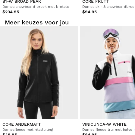
B1-W BROAD PEAK
CORE FRUTT
Dames snowboard broek met bretels
Dames ski- & snowboardbroe
$234.95
$94.95
Meer keuzes voor jou
CORE ANDERMATT
VINICUNCA-W WHITE
Damesfleece met ritssluiting
Dames fleece trui met halve r
$49.95
$84.95