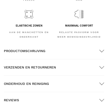
ELASTISCHE ZOMEN
MAXIMAAL COMFORT
AAN DE MANCHETTEN EN
RELAXTE PASVORM VOOR
ONDERKANT
MEER BEWEGINGSVRIJHEID
PRODUCTOMSCHRIJVING
VERZENDEN EN RETOURNEREN
ONDERHOUD EN REINIGING
GRATIS verzending bij bestellingen van meer dan $300.00
REVIEWS
Thuisbezorging