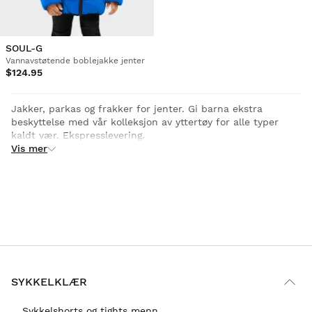
SOUL-G
Vannavstøtende boblejakke jenter
$124.95
Jakker, parkas og frakker for jenter. Gi barna ekstra
beskyttelse med vår kolleksjon av yttertøy for alle typer
kaldt vær. Ekspresslevering.
Vis mer
SYKKELKLÆR
Sykkelshorts og tights menn