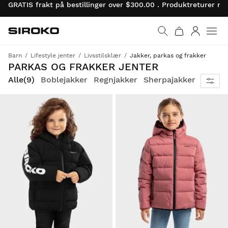
GRATIS frakt på bestillinger over $300.00 . Produktreturer 
Siroko.com
Gå til startsiden
Logg på
Barn
Lifestyle jenter
Livsstilsklær
Jakker, parkas og frakker
PARKAS OG FRAKKER JENTER
Alle
(9)
Boblejakker
Regnjakker
Sherpajakker